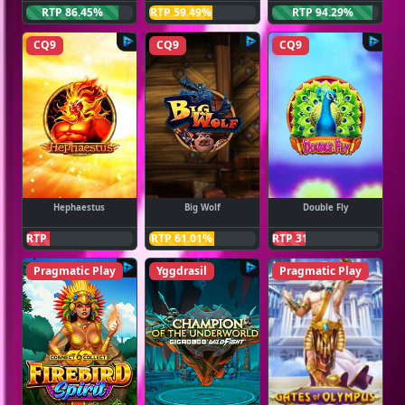
RTP 86.45%
RTP 59.49%
RTP 94.29%
CQ9
CQ9
CQ9
Hephaestus
Big Wolf
Double Fly
RTP 21.85%
RTP 61.01%
RTP 31.13%
Pragmatic Play
Yggdrasil
Pragmatic Play