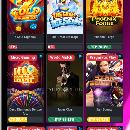
7 Gold Gigablox
The Great Icescape
Phoenix Forge
RTP 25.82%
RTP 20.72%
RTP 70.3%
Micro Gaming
World Match
Pragmatic Play
Deco Diamonds Deluxe
Super Clue
Star Bounty
foto
RTP 53.41%
RTP 99.12%
RTP 66.93%
Real Time Gaming
Micro Gaming
Pragmatic Play