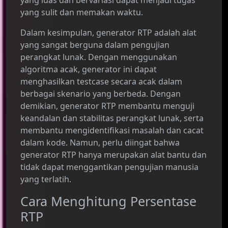
yang luas dan bervariasi dapat menjadi tugas
yang sulit dan memakan waktu.
Dalam kesimpulan, generator RTP adalah alat
yang sangat berguna dalam pengujian
perangkat lunak. Dengan menggunakan
algoritma acak, generator ini dapat
menghasilkan testcase secara acak dalam
berbagai skenario yang berbeda. Dengan
demikian, generator RTP membantu menguji
keandalan dan stabilitas perangkat lunak, serta
membantu mengidentifikasi masalah dan cacat
dalam kode. Namun, perlu diingat bahwa
generator RTP hanya merupakan alat bantu dan
tidak dapat menggantikan pengujian manusia
yang terlatih.
Cara Menghitung Persentase
RTP