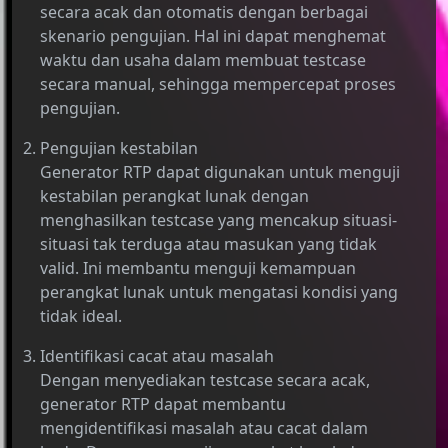
secara acak dan otomatis dengan berbagai
skenario pengujian. Hal ini dapat menghemat
waktu dan usaha dalam membuat testcase
secara manual, sehingga mempercepat proses
pengujian.
Pengujian kestabilan
Generator RTP dapat digunakan untuk menguji
kestabilan perangkat lunak dengan
menghasilkan testcase yang mencakup situasi-
situasi tak terduga atau masukan yang tidak
valid. Ini membantu menguji kemampuan
perangkat lunak untuk mengatasi kondisi yang
tidak ideal.
Identifikasi cacat atau masalah
Dengan menyediakan testcase secara acak,
generator RTP dapat membantu
mengidentifikasi masalah atau cacat dalam