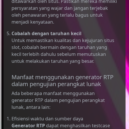
ditawarkan oleh situs. Pastikan mereka memiliki
persyaratan yang wajar dan jangan terjebak
oleh penawaran yang terlalu bagus untuk
menjadi kenyataan.
Cobalah dengan taruhan kecil
Untuk memastikan kualitas dan kejujuran situs
slot, cobalah bermain dengan taruhan yang
kecil terlebih dahulu sebelum memutuskan
untuk melakukan taruhan yang besar.
Manfaat menggunakan generator RTP
dalam pengujian perangkat lunak
Ada beberapa manfaat menggunakan
generator RTP dalam pengujian perangkat
lunak, antara lain:
Efisiensi waktu dan sumber daya
Generator RTP
dapat menghasilkan testcase