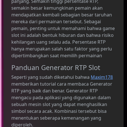
panjang. Semakin tinggi persentase RTP,
semakin besar kemungkinan pemain akan
mendapatkan kembali sebagian besar taruhan
mereka dari permainan tersebut. Sebagai
pemain, penting untuk memahami bahwa game
slot ini adalah bentuk hiburan dan bahwa risiko
kehilangan uang selalu ada. Persentase RTP
hanya merupakan salah satu faktor yang perlu
dipertimbangkan saat memilih permainan
Panduan Generator RTP Slot
Seperti yang sudah diketahui bahwa
Maxim178
memberikan tutorial cara membaca Generator
RTP yang baik dan benar. Generator RTP
mengacu pada aplikasi yang digunakan dalam
sebuah mesin slot yang dapat menghasilkan
simbol secara acak. Kombinasi tersebut bisa
menentukan seberapa kemenangan yang
diperoleh.