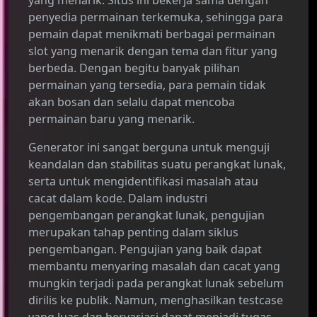
yang menarik. Situs ini bekerja sama dengan
penyedia permainan terkemuka, sehingga para
pemain dapat menikmati berbagai permainan
slot yang menarik dengan tema dan fitur yang
berbeda. Dengan begitu banyak pilihan
permainan yang tersedia, para pemain tidak
akan bosan dan selalu dapat mencoba
permainan baru yang menarik.
Generator ini sangat berguna untuk menguji
keandalan dan stabilitas suatu perangkat lunak,
serta untuk mengidentifikasi masalah atau
cacat dalam kode. Dalam industri
pengembangan perangkat lunak, pengujian
merupakan tahap penting dalam siklus
pengembangan. Pengujian yang baik dapat
membantu menyaring masalah dan cacat yang
mungkin terjadi pada perangkat lunak sebelum
dirilis ke publik. Namun, menghasilkan testcase