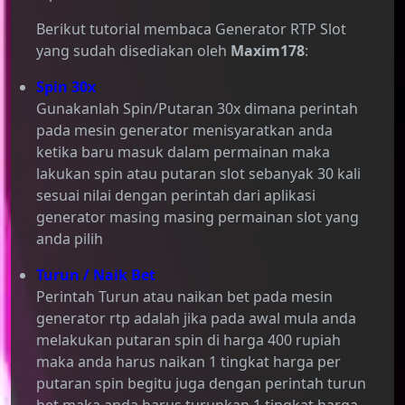
Berikut tutorial membaca Generator RTP Slot
yang sudah disediakan oleh
Maxim178
:
Spin 30x
Gunakanlah Spin/Putaran 30x dimana perintah
pada mesin generator menisyaratkan anda
ketika baru masuk dalam permainan maka
lakukan spin atau putaran slot sebanyak 30 kali
sesuai nilai dengan perintah dari aplikasi
generator masing masing permainan slot yang
anda pilih
Turun / Naik Bet
Perintah Turun atau naikan bet pada mesin
generator rtp adalah jika pada awal mula anda
melakukan putaran spin di harga 400 rupiah
maka anda harus naikan 1 tingkat harga per
putaran spin begitu juga dengan perintah turun