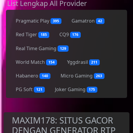
List Lengkap All Provider
Pragmatic Play
Gamatron
395
42
Red Tiger
CQ9
185
176
Real Time Gaming
129
World Match
Yggdrasil
154
211
Habanero
Micro Gaming
140
263
PG Soft
Joker Gaming
121
175
MAXIM178: SITUS GACOR
DENGAN GENERATOR RTP