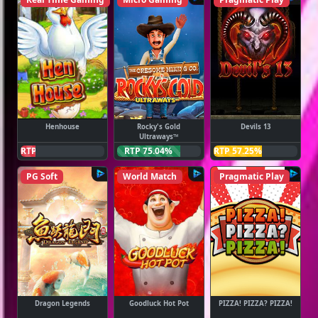
Henhouse
Rocky's Gold
Devils 13
Ultraways™
RTP 17.95%
RTP 75.04%
RTP 57.25%
PG Soft
World Match
Pragmatic Play
Dragon Legends
Goodluck Hot Pot
PIZZA! PIZZA? PIZZA!