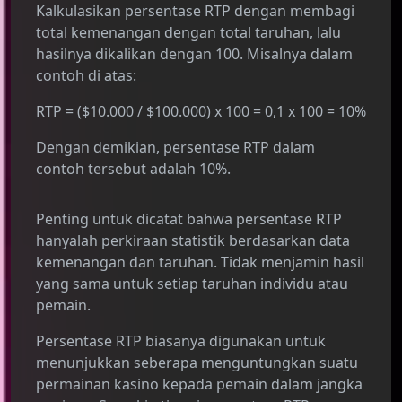
Kalkulasikan persentase RTP dengan membagi
total kemenangan dengan total taruhan, lalu
hasilnya dikalikan dengan 100. Misalnya dalam
contoh di atas:
RTP = ($10.000 / $100.000) x 100 = 0,1 x 100 = 10%
Dengan demikian, persentase RTP dalam
contoh tersebut adalah 10%.
Penting untuk dicatat bahwa persentase RTP
hanyalah perkiraan statistik berdasarkan data
kemenangan dan taruhan. Tidak menjamin hasil
yang sama untuk setiap taruhan individu atau
pemain.
Persentase RTP biasanya digunakan untuk
menunjukkan seberapa menguntungkan suatu
permainan kasino kepada pemain dalam jangka