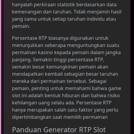
hanyalah perkiraan statistik berdasarkan data
kemenangan dan taruhan. Tidak menjamin hasil
yang sama untuk setiap taruhan individu atau
pemain.
Persentase RTP biasanya digunakan untuk
menunjukkan seberapa menguntungkan suatu
permainan kasino kepada pemain dalam jangka
panjang. Semakin tinggi persentase RTP,
semakin besar kemungkinan pemain akan
mendapatkan kembali sebagian besar taruhan
mereka dari permainan tersebut. Sebagai
pemain, penting untuk memahami bahwa game
slot ini adalah bentuk hiburan dan bahwa risiko
kehilangan uang selalu ada. Persentase RTP
hanya merupakan salah satu faktor yang perlu
dipertimbangkan saat memilih permainan
Panduan Generator RTP Slot