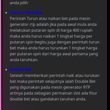
anda pilih
Turun / Naik Bet
Perintah Turun atau naikan bet pada mesin
generator rtp adalah jika pada awal mula anda
melakukan putaran spin di harga 400 rupiah
maka anda harus naikan 1 tingkat harga per
putaran spin begitu juga dengan perintah turun
bet maka anda harus turunkan 1 tingkat harga
per putaran spin dari harga awal pertama yang
anda taruhkan.
Double Bet
Setelah memberikan perintah naik atau turukan
bet maka perintah selajutnya ialah Double Bet
yang digunakan pada mesin generator RTP
artinya pada sebagian permainan slot ada fitur
double bet atau gandakan taruhan anda.