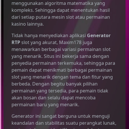
menggunakan algoritma matematika yang
kompleks. Sehingga dapat menentukan hasil
dari setiap putara mesin slot atau permainan
kasino lainnya.
Tidak hanya menyediakan aplikasi
Generator
RTP
slot yang akurat, Maxim178 juga
menawarkan berbagai variasi permainan slot
yang menarik. Situs ini bekerja sama dengan
penyedia permainan terkemuka, sehingga para
pemain dapat menikmati berbagai permainan
slot yang menarik dengan tema dan fitur yang
berbeda. Dengan begitu banyak pilihan
permainan yang tersedia, para pemain tidak
akan bosan dan selalu dapat mencoba
permainan baru yang menarik.
Generator ini sangat berguna untuk menguji
keandalan dan stabilitas suatu perangkat lunak,