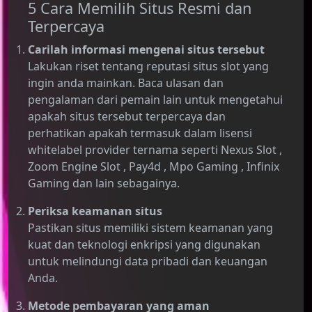
5 Cara Memilih Situs Resmi dan
Terpercaya
Carilah informasi mengenai situs tersebut
Lakukan riset tentang reputasi situs slot yang
ingin anda mainkan. Baca ulasan dan
pengalaman dari pemain lain untuk mengetahui
apakah situs tersebut terpercaya dan
perhatikan apakah termasuk dalam lisensi
whitelabel provider ternama seperti Nexus Slot ,
Zoom Engine Slot , Pay4d , Mpo Gaming , Infinix
Gaming dan lain sebagainya.
Periksa keamanan situs
Pastikan situs memiliki sistem keamanan yang
kuat dan teknologi enkripsi yang digunakan
untuk melindungi data pribadi dan keuangan
Anda.
Metode pembayaran yang aman