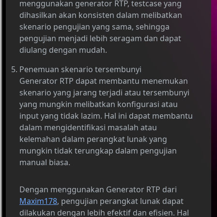
menggunakan generator RTP, testcase yang
dihasilkan akan konsisten dalam melibatkan
skenario pengujian yang sama, sehingga
pengujian menjadi lebih seragam dan dapat
diulang dengan mudah.
Penemuan skenario tersembunyi
Generator RTP dapat membantu menemukan
skenario yang jarang terjadi atau tersembunyi
yang mungkin melibatkan konfigurasi atau
input yang tidak lazim. Hal ini dapat membantu
dalam mengidentifikasi masalah atau
kelemahan dalam perangkat lunak yang
mungkin tidak terungkap dalam pengujian
manual biasa.
Dengan menggunakan Generator RTP dari
Maxim178
, pengujian perangkat lunak dapat
dilakukan dengan lebih efektif dan efisien. Hal