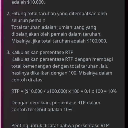
adalah $10.000.
Hitung total taruhan yang ditempatkan oleh
seluruh pemain
Total taruhan adalah jumlah uang yang
dibelanjakan oleh pemain dalam taruhan.
Misalnya, jika total taruhan adalah $100.000.
Kalkulasikan persentase RTP
Kalkulasikan persentase RTP dengan membagi
total kemenangan dengan total taruhan, lalu
hasilnya dikalikan dengan 100. Misalnya dalam
contoh di atas:
RTP = ($10.000 / $100.000) x 100 = 0,1 x 100 = 10%
Dengan demikian, persentase RTP dalam
contoh tersebut adalah 10%.
Penting untuk dicatat bahwa persentase RTP