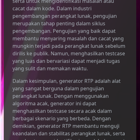
serta untuk mengidentifikasi masalah atau
cacat dalam kode. Dalam industri
pengembangan perangkat lunak, pengujian
merupakan tahap penting dalam siklus
pengembangan. Pengujian yang baik dapat
membantu menyaring masalah dan cacat yang
mungkin terjadi pada perangkat lunak sebelum
dirilis ke publik. Namun, menghasilkan testcase
yang luas dan bervariasi dapat menjadi tugas
yang sulit dan memakan waktu.
Dalam kesimpulan, generator RTP adalah alat
yang sangat berguna dalam pengujian
perangkat lunak. Dengan menggunakan
algoritma acak, generator ini dapat
menghasilkan testcase secara acak dalam
berbagai skenario yang berbeda. Dengan
demikian, generator RTP membantu menguji
keandalan dan stabilitas perangkat lunak, serta