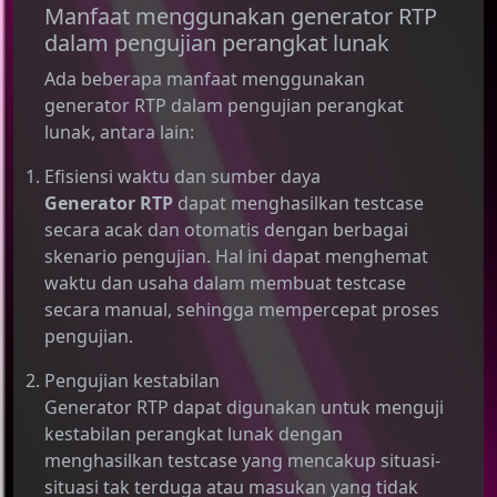
Manfaat menggunakan generator RTP
dalam pengujian perangkat lunak
Ada beberapa manfaat menggunakan
generator RTP dalam pengujian perangkat
lunak, antara lain:
Efisiensi waktu dan sumber daya
Generator RTP
dapat menghasilkan testcase
secara acak dan otomatis dengan berbagai
skenario pengujian. Hal ini dapat menghemat
waktu dan usaha dalam membuat testcase
secara manual, sehingga mempercepat proses
pengujian.
Pengujian kestabilan
Generator RTP dapat digunakan untuk menguji
kestabilan perangkat lunak dengan
menghasilkan testcase yang mencakup situasi-
situasi tak terduga atau masukan yang tidak