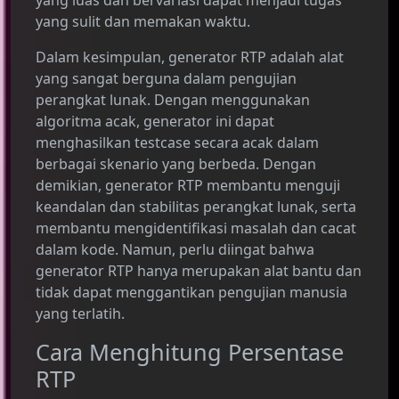
yang luas dan bervariasi dapat menjadi tugas
yang sulit dan memakan waktu.
Dalam kesimpulan, generator RTP adalah alat
yang sangat berguna dalam pengujian
perangkat lunak. Dengan menggunakan
algoritma acak, generator ini dapat
menghasilkan testcase secara acak dalam
berbagai skenario yang berbeda. Dengan
demikian, generator RTP membantu menguji
keandalan dan stabilitas perangkat lunak, serta
membantu mengidentifikasi masalah dan cacat
dalam kode. Namun, perlu diingat bahwa
generator RTP hanya merupakan alat bantu dan
tidak dapat menggantikan pengujian manusia
yang terlatih.
Cara Menghitung Persentase
RTP