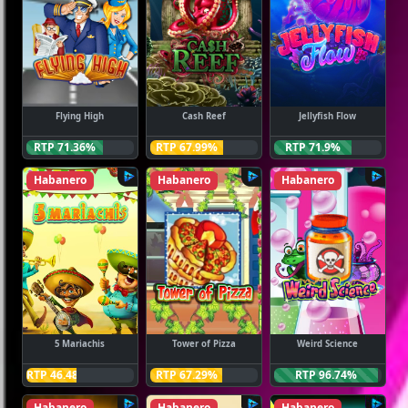
Flying High
Cash Reef
Jellyfish Flow
RTP 71.36%
RTP 67.99%
RTP 71.9%
Habanero
Habanero
Habanero
5 Mariachis
Tower of Pizza
Weird Science
RTP 46.48%
RTP 67.29%
RTP 96.74%
Habanero
Habanero
Habanero