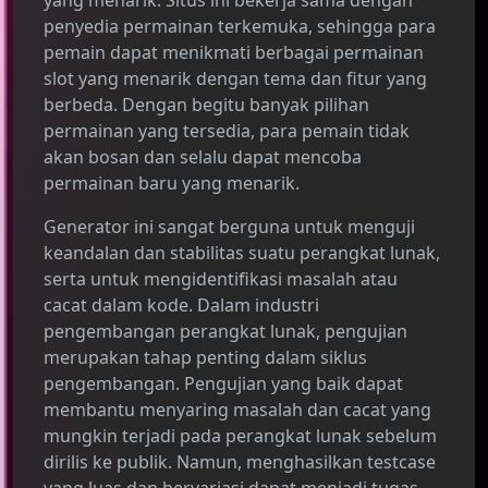
yang menarik. Situs ini bekerja sama dengan
penyedia permainan terkemuka, sehingga para
pemain dapat menikmati berbagai permainan
slot yang menarik dengan tema dan fitur yang
berbeda. Dengan begitu banyak pilihan
permainan yang tersedia, para pemain tidak
akan bosan dan selalu dapat mencoba
permainan baru yang menarik.
Generator ini sangat berguna untuk menguji
keandalan dan stabilitas suatu perangkat lunak,
serta untuk mengidentifikasi masalah atau
cacat dalam kode. Dalam industri
pengembangan perangkat lunak, pengujian
merupakan tahap penting dalam siklus
pengembangan. Pengujian yang baik dapat
membantu menyaring masalah dan cacat yang
mungkin terjadi pada perangkat lunak sebelum
dirilis ke publik. Namun, menghasilkan testcase