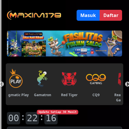
Masuk
Daftar
g
Pragmatic Play
Gamatron
Red Tiger
CQ9
Real Ti
Gamin
Update Setiap 30 Menit
:
:
00
22
14