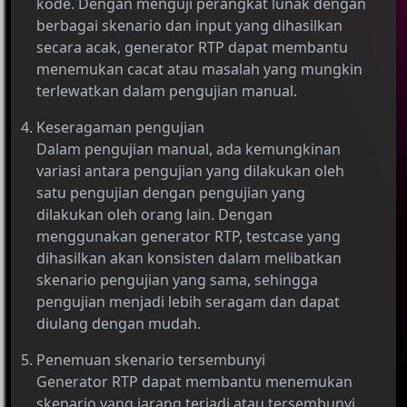
kode. Dengan menguji perangkat lunak dengan
berbagai skenario dan input yang dihasilkan
secara acak, generator RTP dapat membantu
menemukan cacat atau masalah yang mungkin
terlewatkan dalam pengujian manual.
Keseragaman pengujian
Dalam pengujian manual, ada kemungkinan
variasi antara pengujian yang dilakukan oleh
satu pengujian dengan pengujian yang
dilakukan oleh orang lain. Dengan
menggunakan generator RTP, testcase yang
dihasilkan akan konsisten dalam melibatkan
skenario pengujian yang sama, sehingga
pengujian menjadi lebih seragam dan dapat
diulang dengan mudah.
Penemuan skenario tersembunyi
Generator RTP dapat membantu menemukan
skenario yang jarang terjadi atau tersembunyi