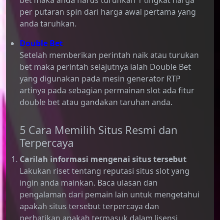
bet maka anda harus turunkan 1 tingkat harga
per putaran spin dari harga awal pertama yang
anda taruhkan.
Double Bet
Setelah memberikan perintah naik atau turukan
bet maka perintah selajutnya ialah Double Bet
yang digunakan pada mesin generator RTP
artinya pada sebagian permainan slot ada fitur
double bet atau gandakan taruhan anda.
5 Cara Memilih Situs Resmi dan
Terpercaya
Carilah informasi mengenai situs tersebut
Lakukan riset tentang reputasi situs slot yang
ingin anda mainkan. Baca ulasan dan
pengalaman dari pemain lain untuk mengetahui
apakah situs tersebut terpercaya dan
perhatikan apakah termasuk dalam lisensi