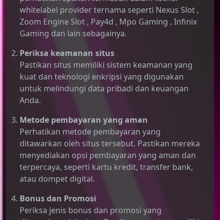
whitelabel provider ternama seperti Nexus Slot ,
Zoom Engine Slot , Pay4d , Mpo Gaming , Infinix
Gaming dan lain sebagainya.
Periksa keamanan situs
Pastikan situs memiliki sistem keamanan yang
kuat dan teknologi enkripsi yang digunakan
untuk melindungi data pribadi dan keuangan
Anda.
Metode pembayaran yang aman
Perhatikan metode pembayaran yang
ditawarkan oleh situs tersebut. Pastikan mereka
menyediakan opsi pembayaran yang aman dan
terpercaya, seperti kartu kredit, transfer bank,
atau dompet digital.
Bonus dan Promosi
Periksa jenis bonus dan promosi yang