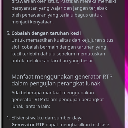
ditawarkan oleh situs. Pastikan mereka memiliki
persyaratan yang wajar dan jangan terjebak
oleh penawaran yang terlalu bagus untuk
menjadi kenyataan.
Cobalah dengan taruhan kecil
Untuk memastikan kualitas dan kejujuran situs
slot, cobalah bermain dengan taruhan yang
kecil terlebih dahulu sebelum memutuskan
untuk melakukan taruhan yang besar.
Manfaat menggunakan generator RTP
dalam pengujian perangkat lunak
Ada beberapa manfaat menggunakan
generator RTP dalam pengujian perangkat
lunak, antara lain:
Efisiensi waktu dan sumber daya
Generator RTP
dapat menghasilkan testcase