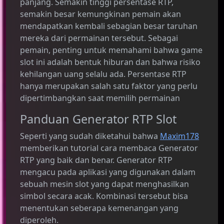
panjang. Semakin tinggi persentase RTP,
semakin besar kemungkinan pemain akan
mendapatkan kembali sebagian besar taruhan
mereka dari permainan tersebut. Sebagai
pemain, penting untuk memahami bahwa game
slot ini adalah bentuk hiburan dan bahwa risiko
kehilangan uang selalu ada. Persentase RTP
hanya merupakan salah satu faktor yang perlu
dipertimbangkan saat memilih permainan
Panduan Generator RTP Slot
Seperti yang sudah diketahui bahwa
Maxim178
memberikan tutorial cara membaca Generator
RTP yang baik dan benar. Generator RTP
mengacu pada aplikasi yang digunakan dalam
sebuah mesin slot yang dapat menghasilkan
simbol secara acak. Kombinasi tersebut bisa
menentukan seberapa kemenangan yang
diperoleh.