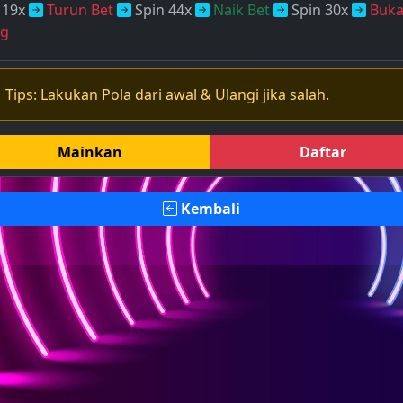
 19x
Turun Bet
Spin 44x
Naik Bet
Spin 30x
Buk
ng
Tips: Lakukan Pola dari awal & Ulangi jika salah.
Mainkan
Daftar
Kembali