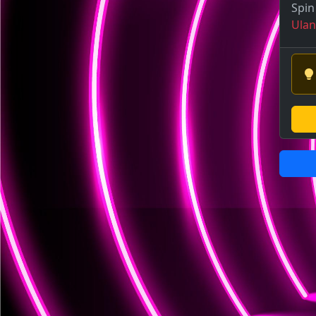
Spin
Ula