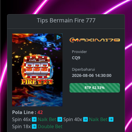
Tips Bermain Fire 777
Provider
CQ9
Diperbaharui
2026-08-06 14:30:00
RTP 62.53%
Pola Line :
42
Spin 46x
Naik Bet
Spin 40x
Naik Bet
Spin 18x
Double Bet