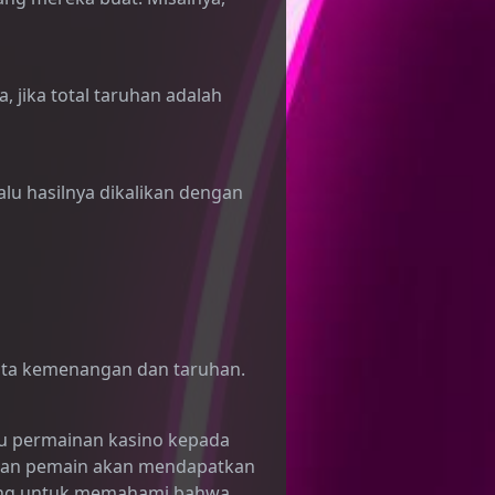
 jika total taruhan adalah
lu hasilnya dikalikan dengan
data kemenangan dan taruhan.
u permainan kasino kepada
inan pemain akan mendapatkan
nting untuk memahami bahwa