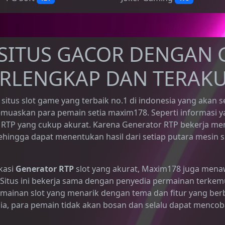
 SITUS GACOR DENGAN
ERLENGKAP DAN TERAK
itus slot game yang terbaik no.1 di indonesia yang akan 
memuaskan para pemain setia maxim178. Seperti informasi 
 RTP yang cukup akurat. Karena Generator RTP bekerja m
hingga dapat menentukan hasil dari setiap putara mesin s
kasi
Generator RTP
slot yang akurat, Maxim178 juga menaw
 Situs ini bekerja sama dengan penyedia permainan terke
mainan slot yang menarik dengan tema dan fitur yang be
dia, para pemain tidak akan bosan dan selalu dapat menco