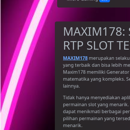
MAXIM178:
RTP SLOT T
MAXIM178
merupakan selaku s
yang terbaik dan bisa lebih 
Maxim178 memiliki Generator
matematika yang kompleks. Se
lainnya.
Tidak hanya menyediakan apli
permainan slot yang menarik.
dapat menikmati berbagai per
pilihan permainan yang terse
menarik.