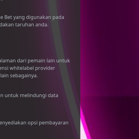
le Bet yang digunakan pada
ndakan taruhan anda.
alaman dari pemain lain untuk
nsi whitelabel provider
lain sebagainya.
an untuk melindungi data
menyediakan opsi pembayaran