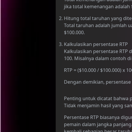
jika total kemenangan adalah 
Hitung total taruhan yang di
Total taruhan adalah jumlah u
$100.000.
Kalkulasikan persentase RTP
Kalkulasikan persentase RTP 
100. Misalnya dalam contoh di 
RTP = ($10.000 / $100.000) x 10
Dengan demikian, persentase 
Penting untuk dicatat bahwa 
Tidak menjamin hasil yang sam
Persentase RTP biasanya dig
pemain dalam jangka panjang
kembali sebagian besar taru