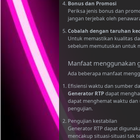
Bonus dan Promosi
Periksa jenis bonus dan promo
jangan terjebak oleh penawar
Cobalah dengan taruhan kec
Untuk memastikan kualitas dan
sebelum memutuskan untuk me
Manfaat menggunakan ge
Ada beberapa manfaat menggun
Efisiensi waktu dan sumber d
Generator RTP
dapat menghasi
dapat menghemat waktu dan 
pengujian.
Pengujian kestabilan
Generator RTP dapat digunaka
mencakup situasi-situasi tak