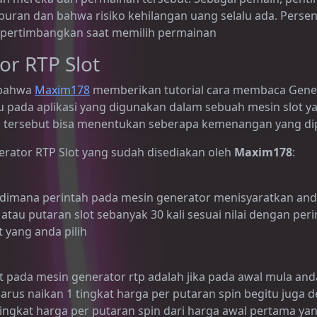
hiburan dan bahwa risiko kehilangan uang selalu ada. Per
 dipertimbangkan saat memilih permainan
r RTP Slot
 bahwa
Maxim178
memberikan tutorial cara membaca Gener
 pada aplikasi yang digunakan dalam sebuah mesin slot 
i tersebut bisa menentukan seberapa kemenangan yang di
erator RTP Slot yang sudah disediakan oleh
Maxim178
:
 dimana perintah pada mesin generator menisyaratkan and
tau putaran slot sebanyak 30 kali sesuai nilai dengan perin
 yang anda pilih
t pada mesin generator rtp adalah jika pada awal mula an
rus naikan 1 tingkat harga per putaran spin begitu juga 
ingkat harga per putaran spin dari harga awal pertama ya