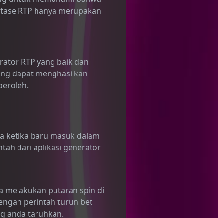
sentase RTP hanya merupakan
ator RTP yang baik dan
yang dapat menghasilkan
peroleh.
a ketika baru masuk dalam
tah dari aplikasi generator
da melakukan putaran spin di
dengan perintah turun bet
ng anda taruhkan.