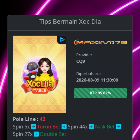
Tips Bermain Xoc Dia
Provider
CQ9
Diperbaharui
2026-08-09 11:30:00
RTP 95.62%
Pola Line :
42
Spin 6x
Turun Bet
Spin 44x
Naik Bet
Spin 27x
Double Bet