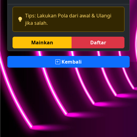
Tips: Lakukan Pola dari awal & Ulangi
jika salah.
Mainkan
Daftar
Kembali