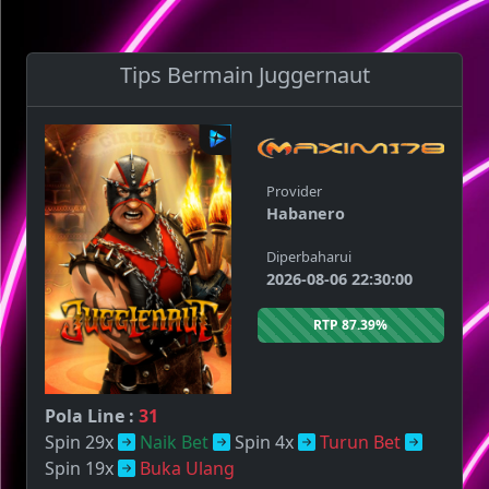
Tips Bermain Juggernaut
Provider
Habanero
Diperbaharui
2026-08-06 22:30:00
RTP 87.39%
Pola Line :
31
Spin 29x
Naik Bet
Spin 4x
Turun Bet
Spin 19x
Buka Ulang