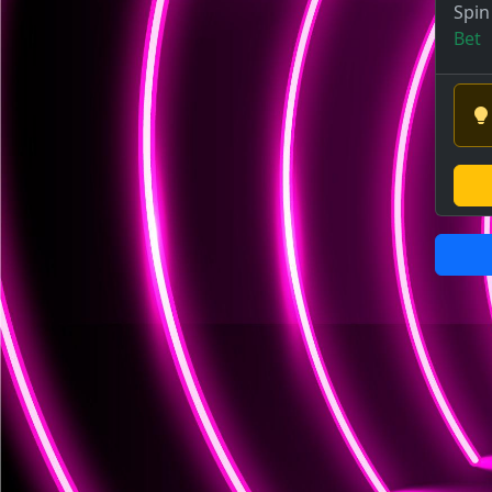
Spin
Bet