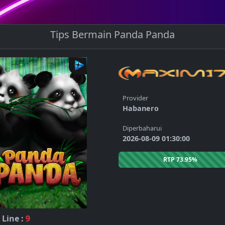
Tips Bermain Panda Panda
Provider
Habanero
Diperbaharui
2026-08-09 01:30:00
RTP 73.95%
 Line :
9