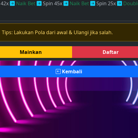
 42x
Naik Bet
Spin 45x
Naik Bet
Spin 25x
Doubl
Tips: Lakukan Pola dari awal & Ulangi jika salah.
Mainkan
Daftar
Kembali