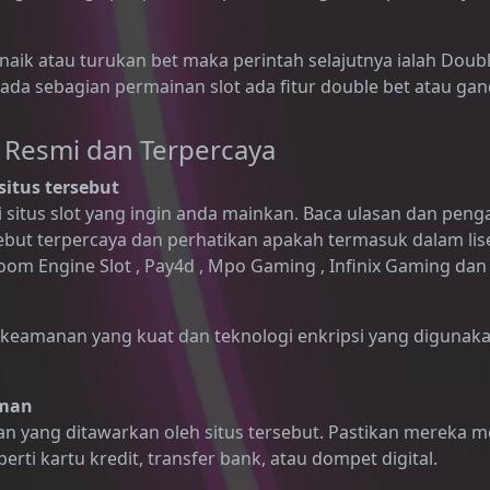
naik atau turukan bet maka perintah selajutnya ialah Doub
ada sebagian permainan slot ada fitur double bet atau ga
s Resmi dan Terpercaya
situs tersebut
i situs slot yang ingin anda mainkan. Baca ulasan dan peng
but terpercaya dan perhatikan apakah termasuk dalam lise
Zoom Engine Slot , Pay4d , Mpo Gaming , Infinix Gaming dan 
m keamanan yang kuat dan teknologi enkripsi yang digunak
aman
n yang ditawarkan oleh situs tersebut. Pastikan mereka 
rti kartu kredit, transfer bank, atau dompet digital.