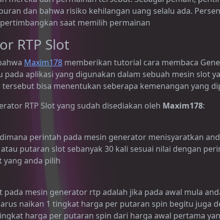
hiburan dan bahwa risiko kehilangan uang selalu ada. Per
 dipertimbangkan saat memilih permainan
r RTP Slot
 bahwa
Maxim178
memberikan tutorial cara membaca Gener
 pada aplikasi yang digunakan dalam sebuah mesin slot 
i tersebut bisa menentukan seberapa kemenangan yang di
erator RTP Slot yang sudah disediakan oleh
Maxim178
:
 dimana perintah pada mesin generator menisyaratkan and
tau putaran slot sebanyak 30 kali sesuai nilai dengan perin
 yang anda pilih
t pada mesin generator rtp adalah jika pada awal mula an
rus naikan 1 tingkat harga per putaran spin begitu juga 
ingkat harga per putaran spin dari harga awal pertama ya