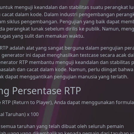
untuk menguji keandalan dan stabilitas suatu perangkat lu
u cacat dalam kode. Dalam industri pengembangan perangk
am siklus pengembangan. Pengujian yang baik dapat mem
da perangkat lunak sebelum dirilis ke publik. Namun, meng
 tugas yang sulit dan memakan waktu.
RTP adalah alat yang sangat berguna dalam pengujian per
generator ini dapat menghasilkan testcase secara acak da
nerator RTP membantu menguji keandalan dan stabilitas p
salah dan cacat dalam kode. Namun, perlu diingat bahwa
ak dapat menggantikan pengujian manusia yang terlatih.
ng Persentase RTP
RTP (Return to Player), Anda dapat menggunakan formula 
al Taruhan) x 100
 semua taruhan yang telah dibuat oleh seluruh pemain
ah uang yang dikembalikan kepada pemain dari taruhan ya