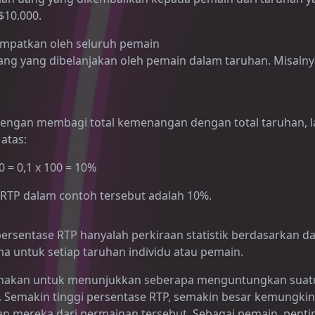
$10.000.
tempatkan oleh seluruh pemain
ang yang dibelanjakan oleh pemain dalam taruhan. Misalnya,
dengan membagi total kemenangan dengan total taruhan, la
atas:
0 = 0,1 x 100 = 10%
RTP dalam contoh tersebut adalah 10%.
persentase RTP hanyalah perkiraan statistik berdasarkan 
a untuk setiap taruhan individu atau pemain.
unakan untuk menunjukkan seberapa menguntungkan suat
. Semakin tinggi persentase RTP, semakin besar kemungk
han mereka dari permainan tersebut. Sebagai pemain, pe