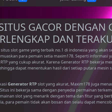
 SITUS GACOR DENGAN
ERLENGKAP DAN TERAK
itus slot game yang terbaik no.1 di indonesia yang akan 
memuaskan para pemain setia maxim178. Seperti informasi 
 RTP yang cukup akurat. Karena Generator RTP bekerja m
hingga dapat menentukan hasil dari setiap putara mesin s
kasi
Generator RTP
slot yang akurat, Maxim178 juga menaw
 Situs ini bekerja sama dengan penyedia permainan terke
mainan slot yang menarik dengan tema dan fitur yang be
dia, para pemain tidak akan bosan dan selalu dapat menco