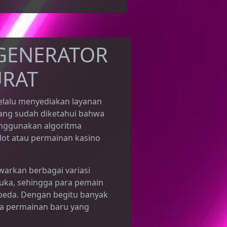
 GENERATOR
URAT
selalu menyediakan layanan
yang sudah diketahui bahwa
enggunakan algoritma
lot atau permainan kasino
arkan berbagai variasi
muka, sehingga para pemain
rbeda. Dengan begitu banyak
ba permainan baru yang