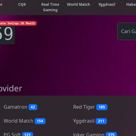
er
CQ9
Real Time
World Match
Yggdrasil
Haba
Gaming
date Setiap 30 Menit
57
Cari 
ovider
Gamatron
Red Tiger
42
185
World Match
Yggdrasil
154
211
PG Soft
Joker Gaming
121
175