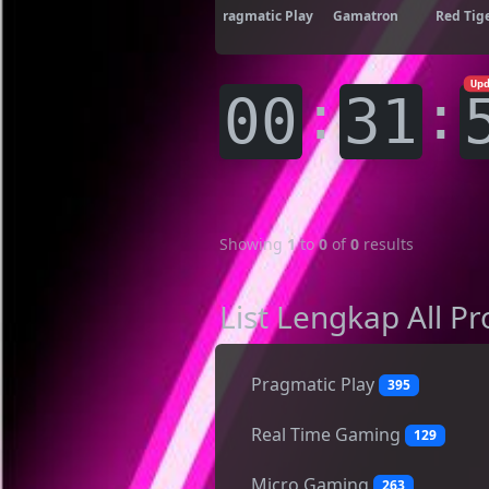
g
PG Soft
Joker Gaming
Pragmatic Play
Gamatron
Red Tig
Up
:
:
00
31
Showing
1
to
0
of
0
results
List Lengkap All Pr
Pragmatic Play
395
Real Time Gaming
129
Micro Gaming
263