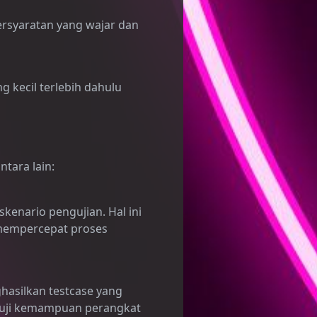
ersyaratan yang wajar dan
g kecil terlebih dahulu
tara lain:
kenario pengujian. Hal ini
mempercepat proses
hasilkan testcase yang
nguji kemampuan perangkat