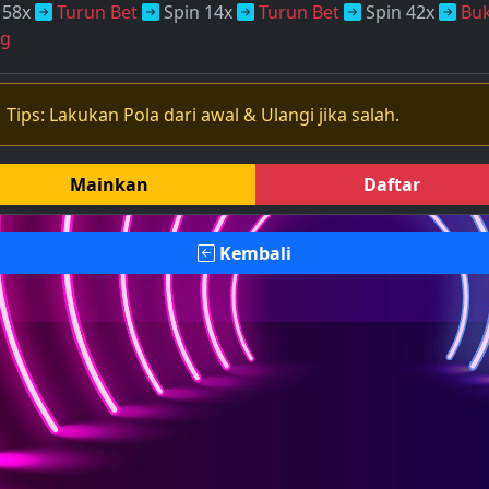
 58x
Turun Bet
Spin 14x
Turun Bet
Spin 42x
Bu
ng
Tips: Lakukan Pola dari awal & Ulangi jika salah.
Mainkan
Daftar
Kembali