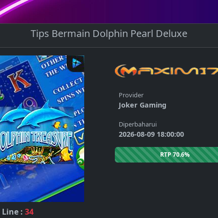
Tips Bermain Dolphin Pearl Deluxe
Provider
Joker Gaming
Diperbaharui
2026-08-09 18:00:00
RTP 70.6%
 Line :
34