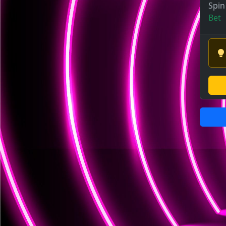
Spin
Bet