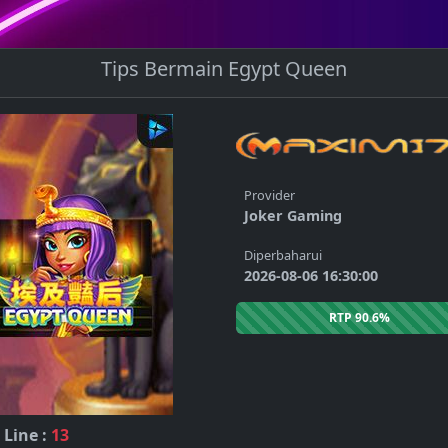
Tips Bermain Egypt Queen
Provider
Joker Gaming
Diperbaharui
2026-08-06 16:30:00
RTP 90.6%
 Line :
13