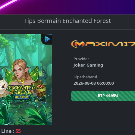
Tips Bermain Enchanted Forest
Provider
Joker Gaming
Diperbaharui
2026-08-08 06:00:00
RTP 44.95%
 Line :
55