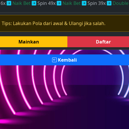
 6x
Naik Bet
Spin 49x
Naik Bet
Spin 39x
Double
Tips: Lakukan Pola dari awal & Ulangi jika salah.
Mainkan
Daftar
Kembali