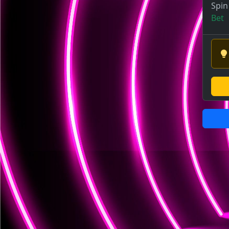
Spin
Bet