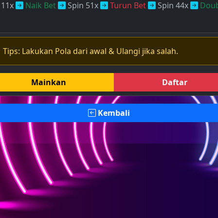
 11x
Naik Bet
Spin 51x
Turun Bet
Spin 44x
Doub
Tips: Lakukan Pola dari awal & Ulangi jika salah.
Mainkan
Daftar
Kembali