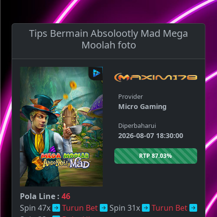
Tips Bermain Absolootly Mad Mega
Moolah foto
Provider
Micro Gaming
Diperbaharui
2026-08-07 18:30:00
RTP 87.03%
Pola Line :
46
Spin 47x
Turun Bet
Spin 31x
Turun Bet