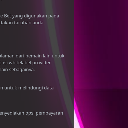
le Bet yang digunakan pada
ndakan taruhan anda.
alaman dari pemain lain untuk
nsi whitelabel provider
lain sebagainya.
an untuk melindungi data
menyediakan opsi pembayaran