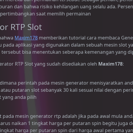
hiburan dan bahwa risiko kehilangan uang selalu ada. Per
 dipertimbangkan saat memilih permainan
r RTP Slot
 bahwa
Maxim178
memberikan tutorial cara membaca Gener
 pada aplikasi yang digunakan dalam sebuah mesin slot 
i tersebut bisa menentukan seberapa kemenangan yang di
erator RTP Slot yang sudah disediakan oleh
Maxim178
:
 dimana perintah pada mesin generator menisyaratkan and
tau putaran slot sebanyak 30 kali sesuai nilai dengan perin
 yang anda pilih
t pada mesin generator rtp adalah jika pada awal mula an
rus naikan 1 tingkat harga per putaran spin begitu juga 
ingkat harga per putaran spin dari harga awal pertama ya