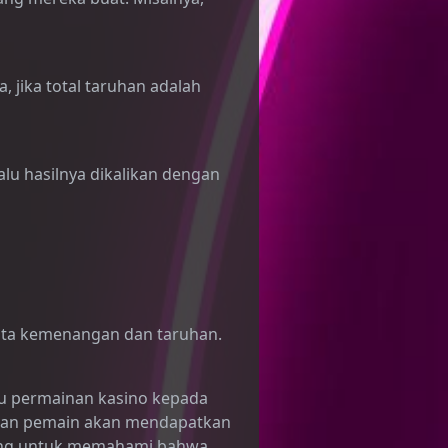
 jika total taruhan adalah
lu hasilnya dikalikan dengan
data kemenangan dan taruhan.
u permainan kasino kepada
inan pemain akan mendapatkan
nting untuk memahami bahwa