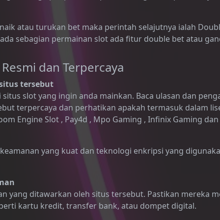
naik atau turukan bet maka perintah selajutnya ialah Doub
ada sebagian permainan slot ada fitur double bet atau ga
s Resmi dan Terpercaya
situs tersebut
i situs slot yang ingin anda mainkan. Baca ulasan dan peng
but terpercaya dan perhatikan apakah termasuk dalam lise
Zoom Engine Slot , Pay4d , Mpo Gaming , Infinix Gaming dan 
m keamanan yang kuat dan teknologi enkripsi yang digunak
aman
n yang ditawarkan oleh situs tersebut. Pastikan mereka 
rti kartu kredit, transfer bank, atau dompet digital.