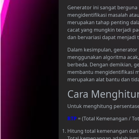
Generator ini sangat berguna 
mengidentifikasi masalah ata
merupakan tahap penting dal
cacat yang mungkin terjadi pa
dan bervariasi dapat menjadi
Dalam kesimpulan, generator 
menggunakan algoritma acak, 
berbeda. Dengan demikian, ge
membantu mengidentifikasi ma
merupakan alat bantu dan tid
Cara Menghitu
Untuk menghitung persentase 
RTP
= (Total Kemenangan / Tot
Hitung total kemenangan dari
Total kemenangan adalah juml