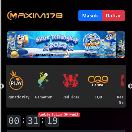
Masuk
Daftar
g
Pragmatic Play
Gamatron
Red Tiger
CQ9
Real Ti
Gamin
Update Setiap 30 Menit
:
:
00
31
18