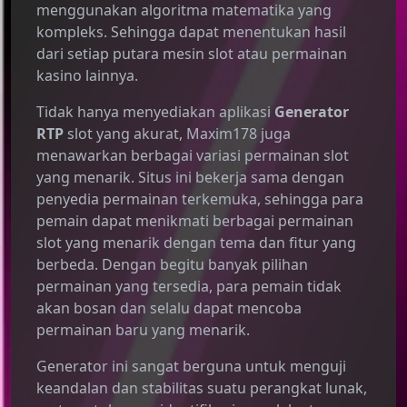
menggunakan algoritma matematika yang
kompleks. Sehingga dapat menentukan hasil
dari setiap putara mesin slot atau permainan
kasino lainnya.
Tidak hanya menyediakan aplikasi
Generator
RTP
slot yang akurat, Maxim178 juga
menawarkan berbagai variasi permainan slot
yang menarik. Situs ini bekerja sama dengan
penyedia permainan terkemuka, sehingga para
pemain dapat menikmati berbagai permainan
slot yang menarik dengan tema dan fitur yang
berbeda. Dengan begitu banyak pilihan
permainan yang tersedia, para pemain tidak
akan bosan dan selalu dapat mencoba
permainan baru yang menarik.
Generator ini sangat berguna untuk menguji
keandalan dan stabilitas suatu perangkat lunak,