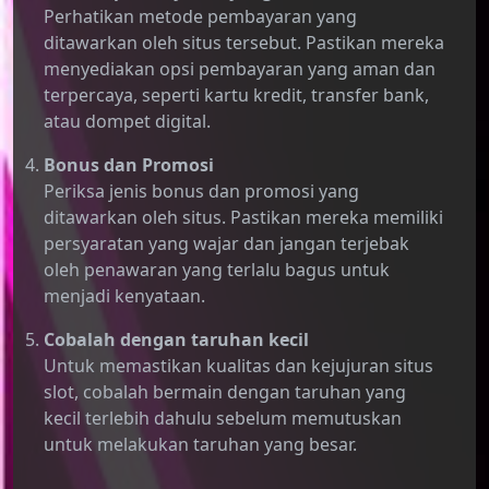
Perhatikan metode pembayaran yang
ditawarkan oleh situs tersebut. Pastikan mereka
menyediakan opsi pembayaran yang aman dan
terpercaya, seperti kartu kredit, transfer bank,
atau dompet digital.
Bonus dan Promosi
Periksa jenis bonus dan promosi yang
ditawarkan oleh situs. Pastikan mereka memiliki
persyaratan yang wajar dan jangan terjebak
oleh penawaran yang terlalu bagus untuk
menjadi kenyataan.
Cobalah dengan taruhan kecil
Untuk memastikan kualitas dan kejujuran situs
slot, cobalah bermain dengan taruhan yang
kecil terlebih dahulu sebelum memutuskan
untuk melakukan taruhan yang besar.