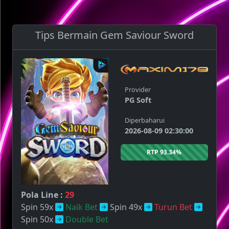
Tips Bermain Gem Saviour Sword
Provider
PG Soft
Diperbaharui
2026-08-09 02:30:00
RTP 93.34%
Pola Line :
29
Spin 59x
Naik Bet
Spin 49x
Turun Bet
Spin 50x
Double Bet