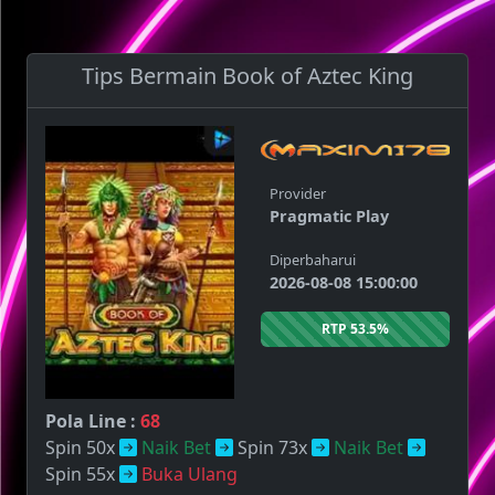
Tips Bermain Book of Aztec King
Provider
Pragmatic Play
Diperbaharui
2026-08-08 15:00:00
RTP 53.5%
Pola Line :
68
Spin 50x
Naik Bet
Spin 73x
Naik Bet
Spin 55x
Buka Ulang