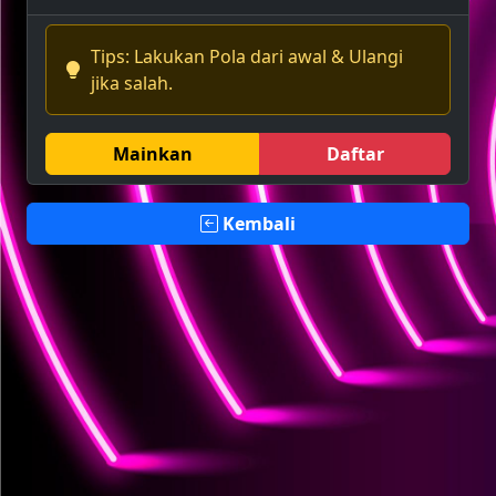
Tips: Lakukan Pola dari awal & Ulangi
jika salah.
Mainkan
Daftar
Kembali