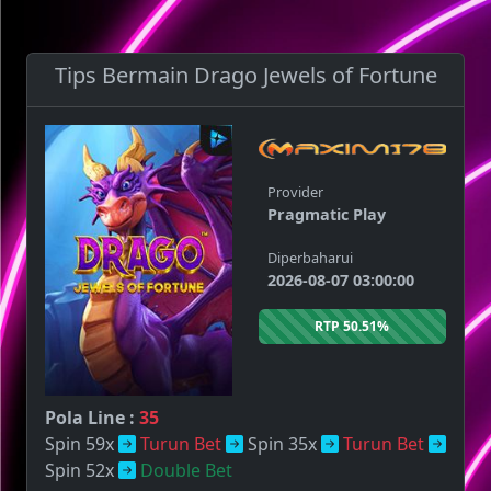
Tips Bermain Drago Jewels of Fortune
Provider
Pragmatic Play
Diperbaharui
2026-08-07 03:00:00
RTP 50.51%
Pola Line :
35
Spin 59x
Turun Bet
Spin 35x
Turun Bet
Spin 52x
Double Bet