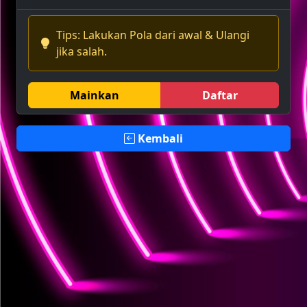
Tips: Lakukan Pola dari awal & Ulangi
jika salah.
Mainkan
Daftar
Kembali