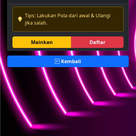
Tips: Lakukan Pola dari awal & Ulangi
jika salah.
Mainkan
Daftar
Kembali