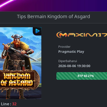
Tips Bermain Kingdom of Asgard
Provider
Pragmatic Play
Diperbaharui
2026-08-06 19:30:00
RTP 66.21%
 Line :
32