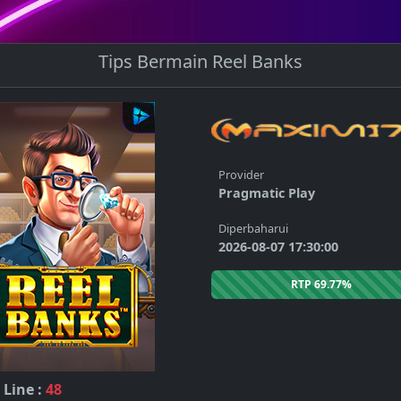
Tips Bermain Reel Banks
Provider
Pragmatic Play
Diperbaharui
2026-08-07 17:30:00
RTP 69.77%
 Line :
48