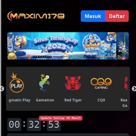
Masuk
Daftar
g
Pragmatic Play
Gamatron
Red Tiger
CQ9
Real Ti
Gamin
Update Setiap 30 Menit
:
:
00
32
53