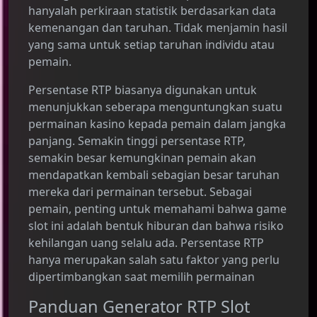
hanyalah perkiraan statistik berdasarkan data
kemenangan dan taruhan. Tidak menjamin hasil
yang sama untuk setiap taruhan individu atau
pemain.
Persentase RTP biasanya digunakan untuk
menunjukkan seberapa menguntungkan suatu
permainan kasino kepada pemain dalam jangka
panjang. Semakin tinggi persentase RTP,
semakin besar kemungkinan pemain akan
mendapatkan kembali sebagian besar taruhan
mereka dari permainan tersebut. Sebagai
pemain, penting untuk memahami bahwa game
slot ini adalah bentuk hiburan dan bahwa risiko
kehilangan uang selalu ada. Persentase RTP
hanya merupakan salah satu faktor yang perlu
dipertimbangkan saat memilih permainan
Panduan Generator RTP Slot