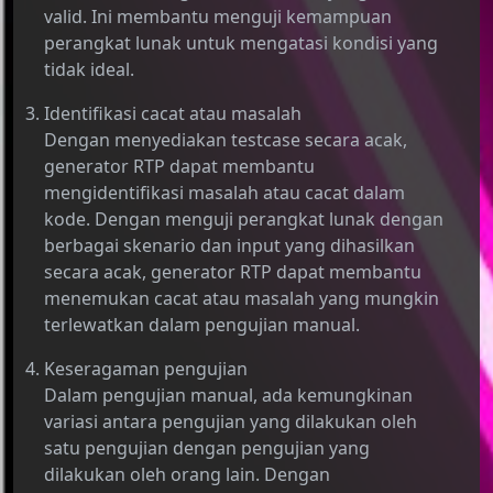
valid. Ini membantu menguji kemampuan
perangkat lunak untuk mengatasi kondisi yang
tidak ideal.
Identifikasi cacat atau masalah
Dengan menyediakan testcase secara acak,
generator RTP dapat membantu
mengidentifikasi masalah atau cacat dalam
kode. Dengan menguji perangkat lunak dengan
berbagai skenario dan input yang dihasilkan
secara acak, generator RTP dapat membantu
menemukan cacat atau masalah yang mungkin
terlewatkan dalam pengujian manual.
Keseragaman pengujian
Dalam pengujian manual, ada kemungkinan
variasi antara pengujian yang dilakukan oleh
satu pengujian dengan pengujian yang
dilakukan oleh orang lain. Dengan