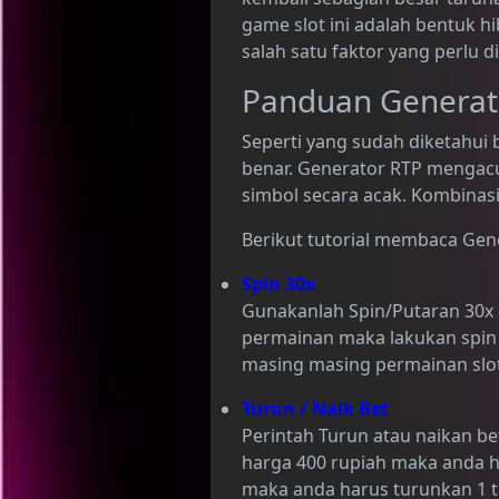
game slot ini adalah bentuk 
salah satu faktor yang perlu
Panduan Generato
Seperti yang sudah diketahui
benar. Generator RTP mengacu
simbol secara acak. Kombinas
Berikut tutorial membaca Gen
Spin 30x
Gunakanlah Spin/Putaran 30x
permainan maka lakukan spin a
masing masing permainan slot
Turun / Naik Bet
Perintah Turun atau naikan be
harga 400 rupiah maka anda ha
maka anda harus turunkan 1 t