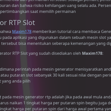
hiburan dan bahwa risiko kehilangan uang selalu ada. Per
 dipertimbangkan saat memilih permainan
r RTP Slot
 bahwa
Maxim178
memberikan tutorial cara membaca Gener
 pada aplikasi yang digunakan dalam sebuah mesin slot 
i tersebut bisa menentukan seberapa kemenangan yang di
erator RTP Slot yang sudah disediakan oleh
Maxim178
:
 dimana perintah pada mesin generator menisyaratkan and
tau putaran slot sebanyak 30 kali sesuai nilai dengan perin
 yang anda pilih
t pada mesin generator rtp adalah jika pada awal mula an
rus naikan 1 tingkat harga per putaran spin begitu juga 
ingkat harga per putaran spin dari harga awal pertama ya