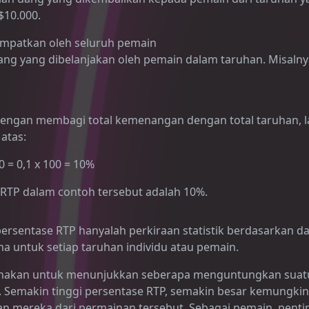
$10.000.
tempatkan oleh seluruh pemain
ang yang dibelanjakan oleh pemain dalam taruhan. Misalnya,
dengan membagi total kemenangan dengan total taruhan, la
atas:
0 = 0,1 x 100 = 10%
RTP dalam contoh tersebut adalah 10%.
persentase RTP hanyalah perkiraan statistik berdasarkan 
a untuk setiap taruhan individu atau pemain.
unakan untuk menunjukkan seberapa menguntungkan suat
. Semakin tinggi persentase RTP, semakin besar kemungk
han mereka dari permainan tersebut. Sebagai pemain, pe