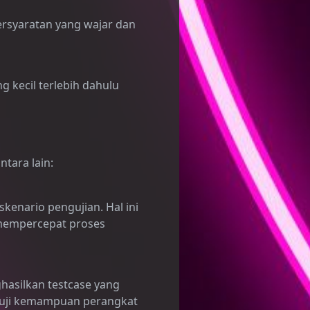
ersyaratan yang wajar dan
g kecil terlebih dahulu
tara lain:
kenario pengujian. Hal ini
mempercepat proses
hasilkan testcase yang
nguji kemampuan perangkat