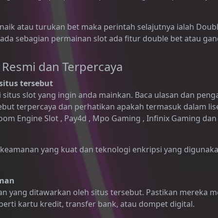
naik atau turukan bet maka perintah selajutnya ialah Doub
ada sebagian permainan slot ada fitur double bet atau ga
s Resmi dan Terpercaya
situs tersebut
i situs slot yang ingin anda mainkan. Baca ulasan dan peng
but terpercaya dan perhatikan apakah termasuk dalam lise
Zoom Engine Slot , Pay4d , Mpo Gaming , Infinix Gaming dan 
m keamanan yang kuat dan teknologi enkripsi yang digunak
aman
n yang ditawarkan oleh situs tersebut. Pastikan mereka 
rti kartu kredit, transfer bank, atau dompet digital.