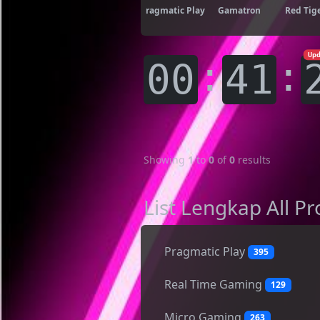
g
PG Soft
Joker Gaming
Pragmatic Play
Gamatron
Red Tig
Up
:
:
00
41
Showing
1
to
0
of
0
results
List Lengkap All Pr
Pragmatic Play
395
Real Time Gaming
129
Micro Gaming
263