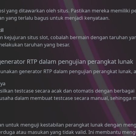
si yang ditawarkan oleh situs. Pastikan mereka memiliki p
an yang terlalu bagus untuk menjadi kenyataan.
il
 kejujuran situs slot, cobalah bermain dengan taruhan yan
lakukan taruhan yang besar.
nerator RTP dalam pengujian perangkat lunak
akan generator RTP dalam pengujian perangkat lunak, an
aya
lkan testcase secara acak dan otomatis dengan berbagai s
usaha dalam membuat testcase secara manual, sehingga 
n untuk menguji kestabilan perangkat lunak dengan meng
 terduga atau masukan yang tidak valid. Ini membantu me