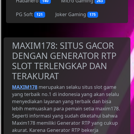
Habanero
Micro Gaming
140
263
PG Soft
Joker Gaming
121
175
MAXIM178: SITUS GACOR
DENGAN GENERATOR RTP
SLOT TERLENGKAP DAN
TERAKURAT
MAXIM178
merupakan selaku situs slot game
yang terbaik no.1 di indonesia yang akan selalu
menyediakan layanan yang terbaik dan bisa
lebih memuaskan para pemain setia maxim178.
Seperti informasi yang sudah diketahui bahwa
Maxim178 memiliki Generator RTP yang cukup
akurat. Karena Generator RTP bekerja