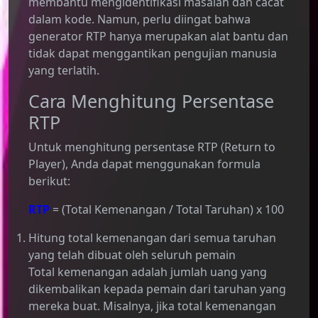
membantu mengidentifikasi masalah dan cacat
dalam kode. Namun, perlu diingat bahwa
generator RTP hanya merupakan alat bantu dan
tidak dapat menggantikan pengujian manusia
yang terlatih.
Cara Menghitung Persentase
RTP
Untuk menghitung persentase RTP (Return to
Player), Anda dapat menggunakan formula
berikut:
RTP
= (Total Kemenangan / Total Taruhan) x 100
Hitung total kemenangan dari semua taruhan
yang telah dibuat oleh seluruh pemain
Total kemenangan adalah jumlah uang yang
dikembalikan kepada pemain dari taruhan yang
mereka buat. Misalnya, jika total kemenangan