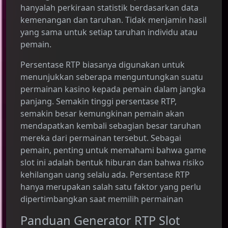
hanyalah perkiraan statistik berdasarkan data
kemenangan dan taruhan. Tidak menjamin hasil
yang sama untuk setiap taruhan individu atau
pemain.
Persentase RTP biasanya digunakan untuk
menunjukkan seberapa menguntungkan suatu
permainan kasino kepada pemain dalam jangka
panjang. Semakin tinggi persentase RTP,
semakin besar kemungkinan pemain akan
mendapatkan kembali sebagian besar taruhan
mereka dari permainan tersebut. Sebagai
pemain, penting untuk memahami bahwa game
slot ini adalah bentuk hiburan dan bahwa risiko
kehilangan uang selalu ada. Persentase RTP
hanya merupakan salah satu faktor yang perlu
dipertimbangkan saat memilih permainan
Panduan Generator RTP Slot