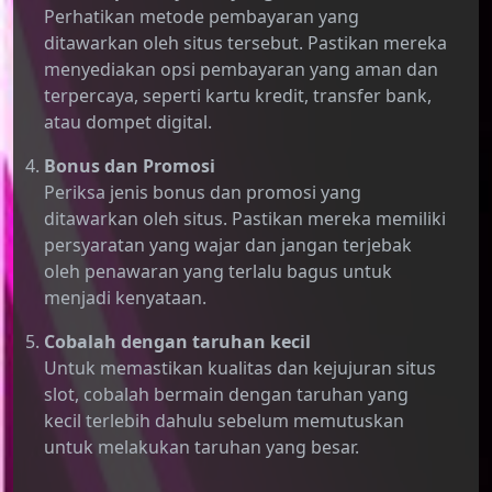
Perhatikan metode pembayaran yang
ditawarkan oleh situs tersebut. Pastikan mereka
menyediakan opsi pembayaran yang aman dan
terpercaya, seperti kartu kredit, transfer bank,
atau dompet digital.
Bonus dan Promosi
Periksa jenis bonus dan promosi yang
ditawarkan oleh situs. Pastikan mereka memiliki
persyaratan yang wajar dan jangan terjebak
oleh penawaran yang terlalu bagus untuk
menjadi kenyataan.
Cobalah dengan taruhan kecil
Untuk memastikan kualitas dan kejujuran situs
slot, cobalah bermain dengan taruhan yang
kecil terlebih dahulu sebelum memutuskan
untuk melakukan taruhan yang besar.