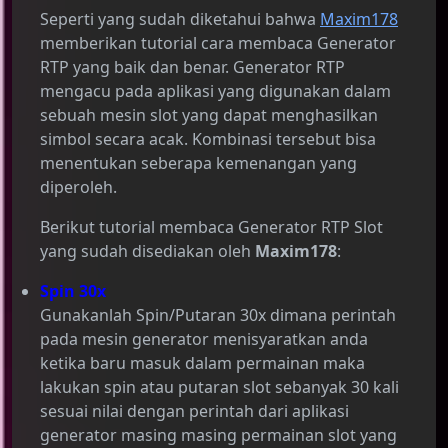
Seperti yang sudah diketahui bahwa
Maxim178
memberikan tutorial cara membaca Generator
RTP yang baik dan benar. Generator RTP
mengacu pada aplikasi yang digunakan dalam
sebuah mesin slot yang dapat menghasilkan
simbol secara acak. Kombinasi tersebut bisa
menentukan seberapa kemenangan yang
diperoleh.
Berikut tutorial membaca Generator RTP Slot
yang sudah disediakan oleh
Maxim178
:
Spin 30x
Gunakanlah Spin/Putaran 30x dimana perintah
pada mesin generator menisyaratkan anda
ketika baru masuk dalam permainan maka
lakukan spin atau putaran slot sebanyak 30 kali
sesuai nilai dengan perintah dari aplikasi
generator masing masing permainan slot yang