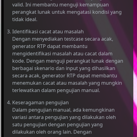
valid. Ini membantu menguji kemampuan
perangkat lunak untuk mengatasi kondisi yang
tidak ideal.
Identifikasi cacat atau masalah
Dengan menyediakan testcase secara acak,
generator RTP dapat membantu
mengidentifikasi masalah atau cacat dalam
kode. Dengan menguji perangkat lunak dengan
berbagai skenario dan input yang dihasilkan
secara acak, generator RTP dapat membantu
menemukan cacat atau masalah yang mungkin
terlewatkan dalam pengujian manual.
Keseragaman pengujian
Dalam pengujian manual, ada kemungkinan
variasi antara pengujian yang dilakukan oleh
satu pengujian dengan pengujian yang
dilakukan oleh orang lain. Dengan