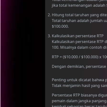
jika total kemenangan adalah 
Hitung total taruhan yang di
Total taruhan adalah jumlah u
$100.000.
Kalkulasikan persentase RTP
Kalkulasikan persentase RTP 
100. Misalnya dalam contoh di 
RTP = ($10.000 / $100.000) x 10
Dengan demikian, persentase 
Penting untuk dicatat bahwa 
Tidak menjamin hasil yang sam
Persentase RTP biasanya dig
pemain dalam jangka panjang
kembali sebagian besar taru