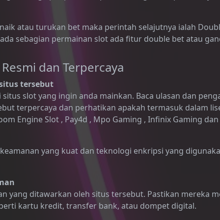
naik atau turukan bet maka perintah selajutnya ialah Doub
ada sebagian permainan slot ada fitur double bet atau ga
s Resmi dan Terpercaya
situs tersebut
i situs slot yang ingin anda mainkan. Baca ulasan dan peng
but terpercaya dan perhatikan apakah termasuk dalam lise
Zoom Engine Slot , Pay4d , Mpo Gaming , Infinix Gaming dan 
m keamanan yang kuat dan teknologi enkripsi yang digunak
aman
n yang ditawarkan oleh situs tersebut. Pastikan mereka 
rti kartu kredit, transfer bank, atau dompet digital.