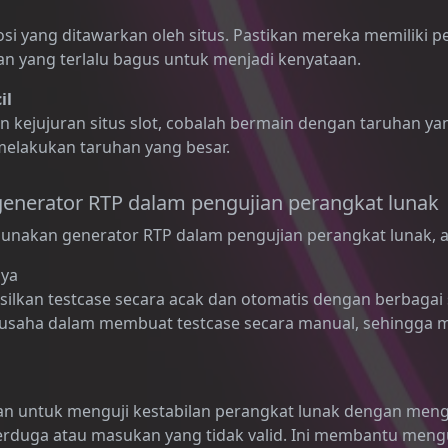
si yang ditawarkan oleh situs. Pastikan mereka memiliki p
an yang terlalu bagus untuk menjadi kenyataan.
il
 kejujuran situs slot, cobalah bermain dengan taruhan yan
lakukan taruhan yang besar.
nerator RTP dalam pengujian perangkat lunak
akan generator RTP dalam pengujian perangkat lunak, an
aya
lkan testcase secara acak dan otomatis dengan berbagai s
usaha dalam membuat testcase secara manual, sehingga 
n untuk menguji kestabilan perangkat lunak dengan meng
 terduga atau masukan yang tidak valid. Ini membantu me