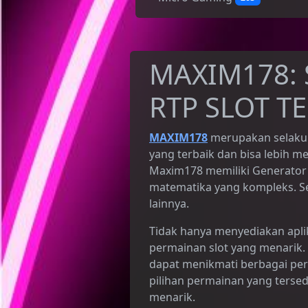
MAXIM178:
RTP SLOT T
MAXIM178
merupakan selaku s
yang terbaik dan bisa lebih 
Maxim178 memiliki Generator
matematika yang kompleks. Se
lainnya.
Tidak hanya menyediakan apli
permainan slot yang menarik.
dapat menikmati berbagai per
pilihan permainan yang terse
menarik.