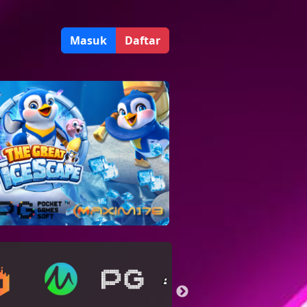
Masuk
Daftar