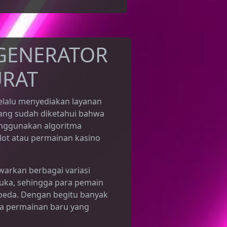
 GENERATOR
URAT
selalu menyediakan layanan
yang sudah diketahui bahwa
enggunakan algoritma
lot atau permainan kasino
arkan berbagai variasi
muka, sehingga para pemain
rbeda. Dengan begitu banyak
ba permainan baru yang