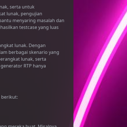
nak, serta untuk
at lunak, pengujian
bantu menyaring masalah dan
hasilkan testcase yang luas
angkat lunak. Dengan
lam berbagai skenario yang
erangkat lunak, serta
 generator RTP hanya
berikut:
ng mereka buat. Misalnya,