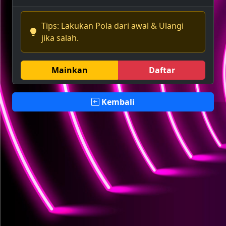
Tips: Lakukan Pola dari awal & Ulangi
jika salah.
Mainkan
Daftar
Kembali