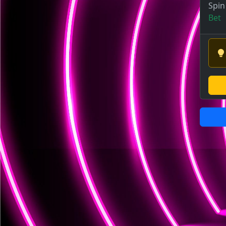
Spin
Bet