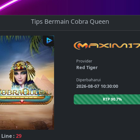
Tips Bermain Cobra Queen
Provider
Red Tiger
Diperbaharui
2026-08-07 10:30:00
RTP 90.7%
 Line :
29