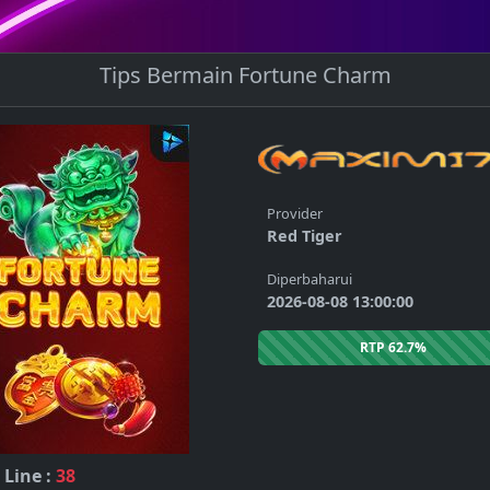
Tips Bermain Fortune Charm
Provider
Red Tiger
Diperbaharui
2026-08-08 13:00:00
RTP 62.7%
 Line :
38