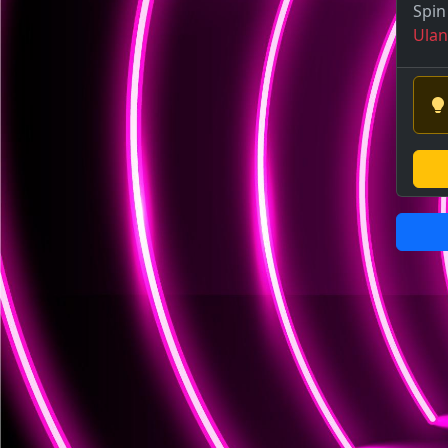
Spin
Ula