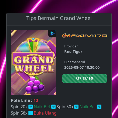
Tips Bermain Grand Wheel
Provider
Red Tiger
Diperbaharui
2026-08-07 10:30:00
RTP 85.19%
Pola Line :
12
Spin 20x
Naik Bet
Spin 50x
Naik Bet
Spin 58x
Buka Ulang