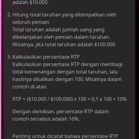
adalah $10.000.
Hitung total taruhan yang ditempatkan oleh
seluruh pemain
Total taruhan adalah jumlah uang yang
dibelanjakan oleh pemain dalam taruhan.
Misalnya, jika total taruhan adalah $100.000.
Kalkulasikan persentase RTP
Kalkulasikan persentase RTP dengan membagi
total kemenangan dengan total taruhan, lalu
hasilnya dikalikan dengan 100. Misalnya dalam
contoh di atas:
RTP = ($10.000 / $100.000) x 100 = 0,1 x 100 = 10%
Dengan demikian, persentase RTP dalam
contoh tersebut adalah 10%.
Penting untuk dicatat bahwa persentase RTP