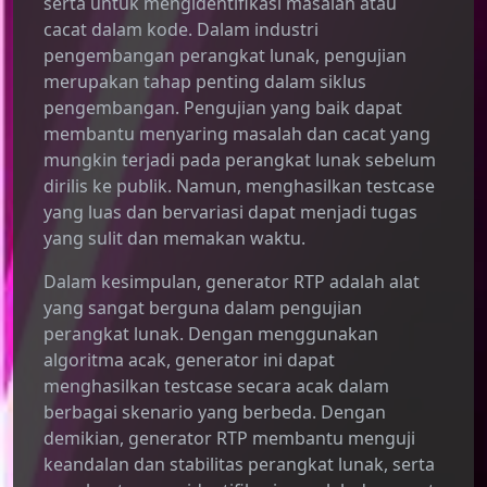
serta untuk mengidentifikasi masalah atau
cacat dalam kode. Dalam industri
pengembangan perangkat lunak, pengujian
merupakan tahap penting dalam siklus
pengembangan. Pengujian yang baik dapat
membantu menyaring masalah dan cacat yang
mungkin terjadi pada perangkat lunak sebelum
dirilis ke publik. Namun, menghasilkan testcase
yang luas dan bervariasi dapat menjadi tugas
yang sulit dan memakan waktu.
Dalam kesimpulan, generator RTP adalah alat
yang sangat berguna dalam pengujian
perangkat lunak. Dengan menggunakan
algoritma acak, generator ini dapat
menghasilkan testcase secara acak dalam
berbagai skenario yang berbeda. Dengan
demikian, generator RTP membantu menguji
keandalan dan stabilitas perangkat lunak, serta