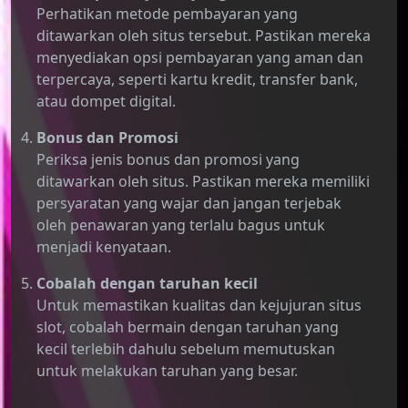
Perhatikan metode pembayaran yang
ditawarkan oleh situs tersebut. Pastikan mereka
menyediakan opsi pembayaran yang aman dan
terpercaya, seperti kartu kredit, transfer bank,
atau dompet digital.
Bonus dan Promosi
Periksa jenis bonus dan promosi yang
ditawarkan oleh situs. Pastikan mereka memiliki
persyaratan yang wajar dan jangan terjebak
oleh penawaran yang terlalu bagus untuk
menjadi kenyataan.
Cobalah dengan taruhan kecil
Untuk memastikan kualitas dan kejujuran situs
slot, cobalah bermain dengan taruhan yang
kecil terlebih dahulu sebelum memutuskan
untuk melakukan taruhan yang besar.