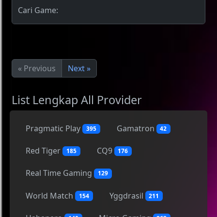
Cari Game:
« Previous
Next »
List Lengkap All Provider
Pragmatic Play
Gamatron
395
42
Red Tiger
CQ9
185
176
Real Time Gaming
129
World Match
Yggdrasil
154
211