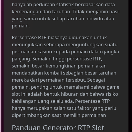
hanyalah perkiraan statistik berdasarkan data
kemenangan dan taruhan. Tidak menjamin hasil
yang sama untuk setiap taruhan individu atau
pemain.
Persentase RTP biasanya digunakan untuk
menunjukkan seberapa menguntungkan suatu
permainan kasino kepada pemain dalam jangka
panjang. Semakin tinggi persentase RTP,
semakin besar kemungkinan pemain akan
mendapatkan kembali sebagian besar taruhan
mereka dari permainan tersebut. Sebagai
pemain, penting untuk memahami bahwa game
slot ini adalah bentuk hiburan dan bahwa risiko
kehilangan uang selalu ada. Persentase RTP
hanya merupakan salah satu faktor yang perlu
dipertimbangkan saat memilih permainan
Panduan Generator RTP Slot