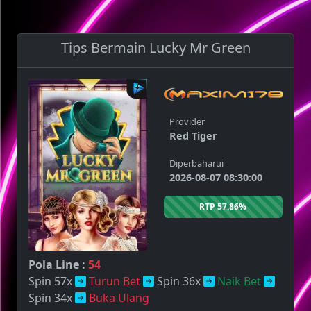
Tips Bermain Lucky Mr Green
Provider
Red Tiger
Diperbaharui
2026-08-07 08:30:00
RTP 57.86%
Pola Line :
54
Spin 57x
Turun Bet
Spin 36x
Naik Bet
Spin 34x
Buka Ulang