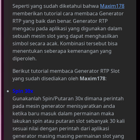
Seperti yang sudah diketahui bahwa
Maxim178
memberikan tutorial cara membaca Generator
RTP yang baik dan benar. Generator RTP
mengacu pada aplikasi yang digunakan dalam
sebuah mesin slot yang dapat menghasilkan
simbol secara acak. Kombinasi tersebut bisa
menentukan seberapa kemenangan yang
diperoleh.
Berikut tutorial membaca Generator RTP Slot
yang sudah disediakan oleh
Maxim178
:
Spin 30x
Gunakanlah Spin/Putaran 30x dimana perintah
pada mesin generator menisyaratkan anda
ketika baru masuk dalam permainan maka
lakukan spin atau putaran slot sebanyak 30 kali
sesuai nilai dengan perintah dari aplikasi
generator masing masing permainan slot yang