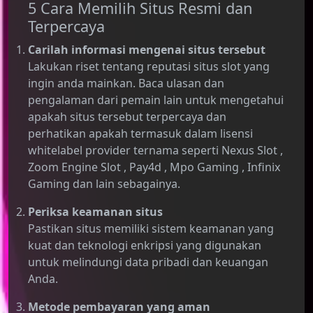
5 Cara Memilih Situs Resmi dan
Terpercaya
Carilah informasi mengenai situs tersebut
Lakukan riset tentang reputasi situs slot yang
ingin anda mainkan. Baca ulasan dan
pengalaman dari pemain lain untuk mengetahui
apakah situs tersebut terpercaya dan
perhatikan apakah termasuk dalam lisensi
whitelabel provider ternama seperti Nexus Slot ,
Zoom Engine Slot , Pay4d , Mpo Gaming , Infinix
Gaming dan lain sebagainya.
Periksa keamanan situs
Pastikan situs memiliki sistem keamanan yang
kuat dan teknologi enkripsi yang digunakan
untuk melindungi data pribadi dan keuangan
Anda.
Metode pembayaran yang aman