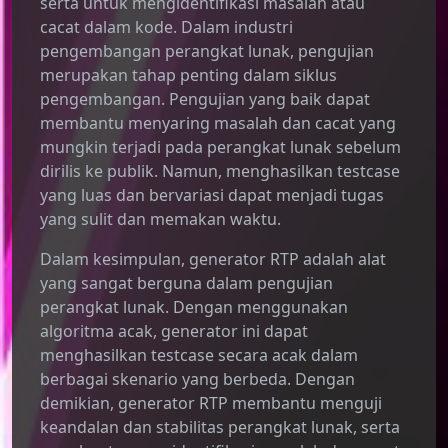
serta untuk mengidentifikasi masalah atau
cacat dalam kode. Dalam industri
pengembangan perangkat lunak, pengujian
merupakan tahap penting dalam siklus
pengembangan. Pengujian yang baik dapat
membantu menyaring masalah dan cacat yang
mungkin terjadi pada perangkat lunak sebelum
dirilis ke publik. Namun, menghasilkan testcase
yang luas dan bervariasi dapat menjadi tugas
yang sulit dan memakan waktu.
Dalam kesimpulan, generator RTP adalah alat
yang sangat berguna dalam pengujian
perangkat lunak. Dengan menggunakan
algoritma acak, generator ini dapat
menghasilkan testcase secara acak dalam
berbagai skenario yang berbeda. Dengan
demikian, generator RTP membantu menguji
keandalan dan stabilitas perangkat lunak, serta