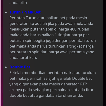
anda pilih
Turun / Naik Bet
Perintah Turun atau naikan bet pada mesin
generator rtp adalah jika pada awal mula anda
melakukan putaran spin di harga 400 rupiah
maka anda harus naikan 1 tingkat harga per
putaran spin begitu juga dengan perintah turun
bet maka anda harus turunkan 1 tingkat harga
per putaran spin dari harga awal pertama yang
anda taruhkan.
Double Bet
Setelah memberikan perintah naik atau turukan
bet maka perintah selajutnya ialah Double Bet
yang digunakan pada mesin generator RTP
artinya pada sebagian permainan slot ada fitur
double bet atau gandakan taruhan anda.