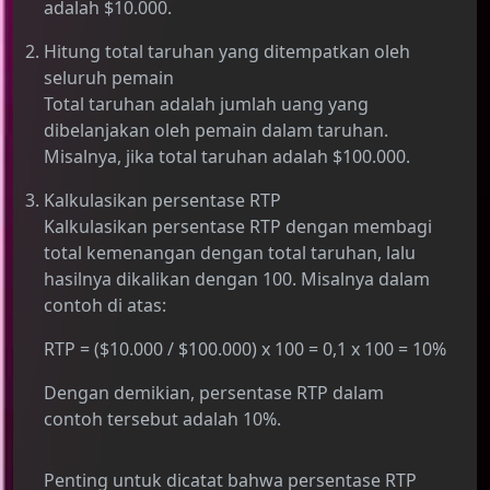
adalah $10.000.
Hitung total taruhan yang ditempatkan oleh
seluruh pemain
Total taruhan adalah jumlah uang yang
dibelanjakan oleh pemain dalam taruhan.
Misalnya, jika total taruhan adalah $100.000.
Kalkulasikan persentase RTP
Kalkulasikan persentase RTP dengan membagi
total kemenangan dengan total taruhan, lalu
hasilnya dikalikan dengan 100. Misalnya dalam
contoh di atas:
RTP = ($10.000 / $100.000) x 100 = 0,1 x 100 = 10%
Dengan demikian, persentase RTP dalam
contoh tersebut adalah 10%.
Penting untuk dicatat bahwa persentase RTP