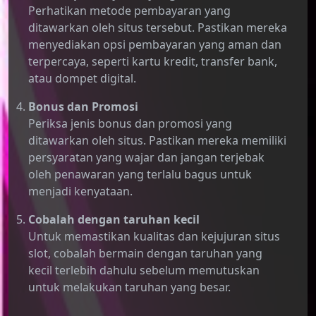
Perhatikan metode pembayaran yang
ditawarkan oleh situs tersebut. Pastikan mereka
menyediakan opsi pembayaran yang aman dan
terpercaya, seperti kartu kredit, transfer bank,
atau dompet digital.
Bonus dan Promosi
Periksa jenis bonus dan promosi yang
ditawarkan oleh situs. Pastikan mereka memiliki
persyaratan yang wajar dan jangan terjebak
oleh penawaran yang terlalu bagus untuk
menjadi kenyataan.
Cobalah dengan taruhan kecil
Untuk memastikan kualitas dan kejujuran situs
slot, cobalah bermain dengan taruhan yang
kecil terlebih dahulu sebelum memutuskan
untuk melakukan taruhan yang besar.