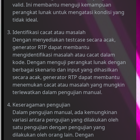
valid. Ini membantu menguji kemampuan
perangkat lunak untuk mengatasi kondisi yang
tidak ideal.
Identifikasi cacat atau masalah
Dengan menyediakan testcase secara acak,
generator RTP dapat membantu
mengidentifikasi masalah atau cacat dalam
kode. Dengan menguji perangkat lunak dengan
berbagai skenario dan input yang dihasilkan
secara acak, generator RTP dapat membantu
menemukan cacat atau masalah yang mungkin
terlewatkan dalam pengujian manual.
Keseragaman pengujian
Dalam pengujian manual, ada kemungkinan
variasi antara pengujian yang dilakukan oleh
satu pengujian dengan pengujian yang
dilakukan oleh orang lain. Dengan