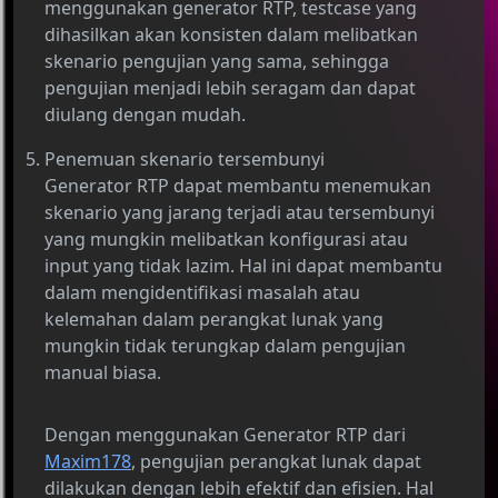
menggunakan generator RTP, testcase yang
dihasilkan akan konsisten dalam melibatkan
skenario pengujian yang sama, sehingga
pengujian menjadi lebih seragam dan dapat
diulang dengan mudah.
Penemuan skenario tersembunyi
Generator RTP dapat membantu menemukan
skenario yang jarang terjadi atau tersembunyi
yang mungkin melibatkan konfigurasi atau
input yang tidak lazim. Hal ini dapat membantu
dalam mengidentifikasi masalah atau
kelemahan dalam perangkat lunak yang
mungkin tidak terungkap dalam pengujian
manual biasa.
Dengan menggunakan Generator RTP dari
Maxim178
, pengujian perangkat lunak dapat
dilakukan dengan lebih efektif dan efisien. Hal