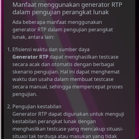
Manfaat menggunakan generator RTP
dalam pengujian perangkat lunak
Ada beberapa manfaat menggunakan
generator RTP dalam pengujian perangkat
lunak, antara lain:
Efisiensi waktu dan sumber daya
Generator RTP
dapat menghasilkan testcase
secara acak dan otomatis dengan berbagai
skenario pengujian. Hal ini dapat menghemat
waktu dan usaha dalam membuat testcase
secara manual, sehingga mempercepat proses
pengujian.
Pengujian kestabilan
Generator RTP dapat digunakan untuk menguji
kestabilan perangkat lunak dengan
menghasilkan testcase yang mencakup situasi-
situasi tak terduga atau masukan yang tidak