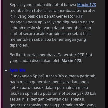
Seperti yang sudah diketahui bahwa
Maxim178
memberikan tutorial cara membaca Generator
RTP yang baik dan benar. Generator RTP
mengacu pada aplikasi yang digunakan dalam
sebuah mesin slot yang dapat menghasilkan
simbol secara acak. Kombinasi tersebut bisa
menentukan seberapa kemenangan yang
diperoleh.
Berikut tutorial membaca Generator RTP Slot
yang sudah disediakan oleh
Maxim178
:
Spin 30x
Gunakanlah Spin/Putaran 30x dimana perintah
pada mesin generator menisyaratkan anda
ketika baru masuk dalam permainan maka
lakukan spin atau putaran slot sebanyak 30 kali
sesuai nilai dengan perintah dari aplikasi
generator masing masing permainan slot yang