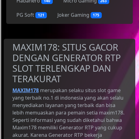
Habanero
Micro Gaming
140
263
PG Soft
Joker Gaming
121
175
MAXIM178: SITUS GACOR
DENGAN GENERATOR RTP
SLOT TERLENGKAP DAN
TERAKURAT
MAXIM178
merupakan selaku situs slot game
yang terbaik no.1 di indonesia yang akan selalu
menyediakan layanan yang terbaik dan bisa
lebih memuaskan para pemain setia maxim178.
Seperti informasi yang sudah diketahui bahwa
Maxim178 memiliki Generator RTP yang cukup
akurat. Karena Generator RTP bekerja