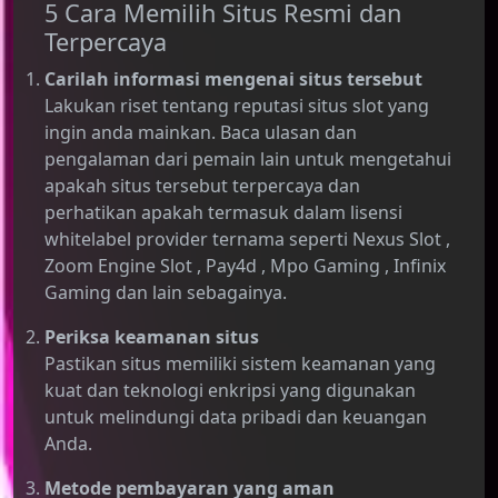
5 Cara Memilih Situs Resmi dan
Terpercaya
Carilah informasi mengenai situs tersebut
Lakukan riset tentang reputasi situs slot yang
ingin anda mainkan. Baca ulasan dan
pengalaman dari pemain lain untuk mengetahui
apakah situs tersebut terpercaya dan
perhatikan apakah termasuk dalam lisensi
whitelabel provider ternama seperti Nexus Slot ,
Zoom Engine Slot , Pay4d , Mpo Gaming , Infinix
Gaming dan lain sebagainya.
Periksa keamanan situs
Pastikan situs memiliki sistem keamanan yang
kuat dan teknologi enkripsi yang digunakan
untuk melindungi data pribadi dan keuangan
Anda.
Metode pembayaran yang aman