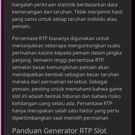
hanyalah perkiraan statistik berdasarkan data
kemenangan dan taruhan. Tidak menjamin hasil
yang sama untuk setiap taruhan individu atau
pemain.
Persentase RTP biasanya digunakan untuk
menunjukkan seberapa menguntungkan suatu
permainan kasino kepada pemain dalam jangka
panjang. Semakin tinggi persentase RTP,
semakin besar kemungkinan pemain akan
mendapatkan kembali sebagian besar taruhan
mereka dari permainan tersebut. Sebagai
pemain, penting untuk memahami bahwa game
slot ini adalah bentuk hiburan dan bahwa risiko
kehilangan uang selalu ada. Persentase RTP
hanya merupakan salah satu faktor yang perlu
dipertimbangkan saat memilih permainan
Panduan Generator RTP Slot