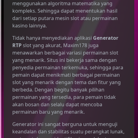
menggunakan algoritma matematika yang
kompleks. Sehingga dapat menentukan hasil
dari setiap putara mesin slot atau permainan
kasino lainnya.
Tidak hanya menyediakan aplikasi
Generator
RTP
slot yang akurat, Maxim178 juga
menawarkan berbagai variasi permainan slot
yang menarik. Situs ini bekerja sama dengan
penyedia permainan terkemuka, sehingga para
pemain dapat menikmati berbagai permainan
slot yang menarik dengan tema dan fitur yang
berbeda. Dengan begitu banyak pilihan
permainan yang tersedia, para pemain tidak
akan bosan dan selalu dapat mencoba
permainan baru yang menarik.
Generator ini sangat berguna untuk menguji
keandalan dan stabilitas suatu perangkat lunak,