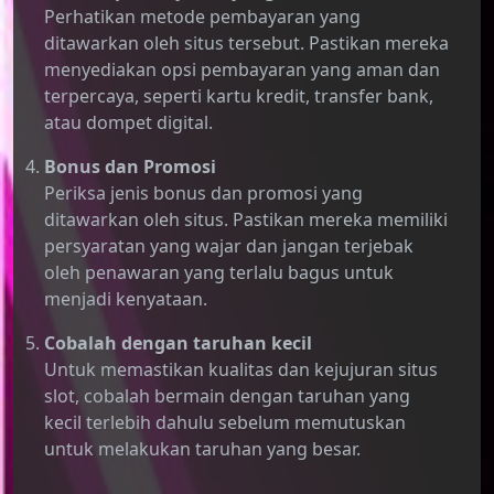
Perhatikan metode pembayaran yang
ditawarkan oleh situs tersebut. Pastikan mereka
menyediakan opsi pembayaran yang aman dan
terpercaya, seperti kartu kredit, transfer bank,
atau dompet digital.
Bonus dan Promosi
Periksa jenis bonus dan promosi yang
ditawarkan oleh situs. Pastikan mereka memiliki
persyaratan yang wajar dan jangan terjebak
oleh penawaran yang terlalu bagus untuk
menjadi kenyataan.
Cobalah dengan taruhan kecil
Untuk memastikan kualitas dan kejujuran situs
slot, cobalah bermain dengan taruhan yang
kecil terlebih dahulu sebelum memutuskan
untuk melakukan taruhan yang besar.