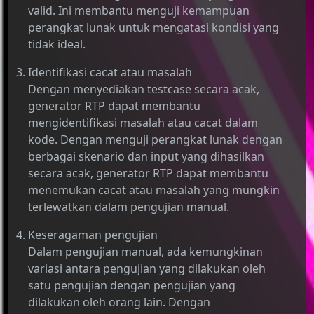
valid. Ini membantu menguji kemampuan
perangkat lunak untuk mengatasi kondisi yang
tidak ideal.
Identifikasi cacat atau masalah
Dengan menyediakan testcase secara acak,
generator RTP dapat membantu
mengidentifikasi masalah atau cacat dalam
kode. Dengan menguji perangkat lunak dengan
berbagai skenario dan input yang dihasilkan
secara acak, generator RTP dapat membantu
menemukan cacat atau masalah yang mungkin
terlewatkan dalam pengujian manual.
Keseragaman pengujian
Dalam pengujian manual, ada kemungkinan
variasi antara pengujian yang dilakukan oleh
satu pengujian dengan pengujian yang
dilakukan oleh orang lain. Dengan