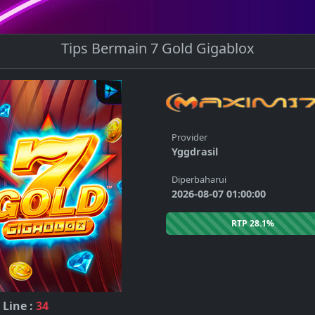
Tips Bermain 7 Gold Gigablox
Provider
Yggdrasil
Diperbaharui
2026-08-07 01:00:00
RTP 28.1%
 Line :
34