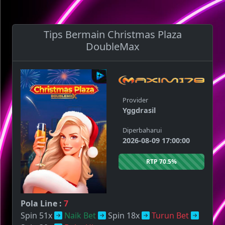
Tips Bermain Christmas Plaza
DoubleMax
Provider
Yggdrasil
Diperbaharui
2026-08-09 17:00:00
RTP 70.5%
Pola Line :
7
Spin 51x
Naik Bet
Spin 18x
Turun Bet