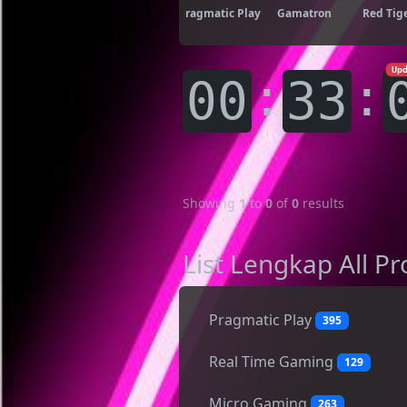
g
PG Soft
Joker Gaming
Pragmatic Play
Gamatron
Red Tig
Up
:
:
00
33
Showing
1
to
0
of
0
results
List Lengkap All Pr
Pragmatic Play
395
Real Time Gaming
129
Micro Gaming
263