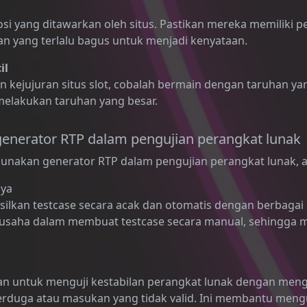
si yang ditawarkan oleh situs. Pastikan mereka memiliki p
an yang terlalu bagus untuk menjadi kenyataan.
il
 kejujuran situs slot, cobalah bermain dengan taruhan yan
lakukan taruhan yang besar.
nerator RTP dalam pengujian perangkat lunak
akan generator RTP dalam pengujian perangkat lunak, an
aya
lkan testcase secara acak dan otomatis dengan berbagai s
usaha dalam membuat testcase secara manual, sehingga 
n untuk menguji kestabilan perangkat lunak dengan meng
 terduga atau masukan yang tidak valid. Ini membantu me