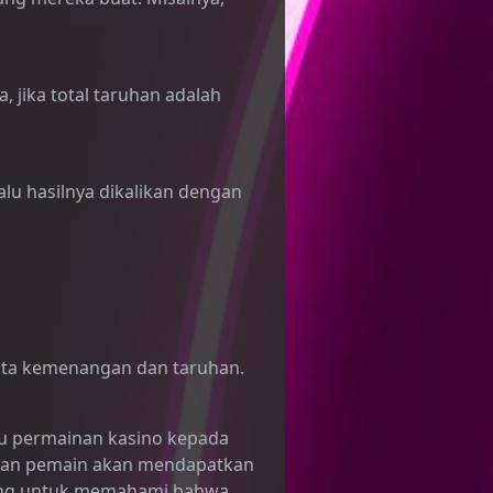
 jika total taruhan adalah
lu hasilnya dikalikan dengan
data kemenangan dan taruhan.
u permainan kasino kepada
inan pemain akan mendapatkan
nting untuk memahami bahwa