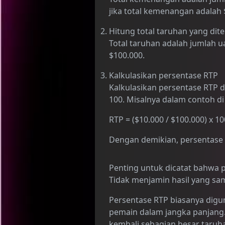
jika total kemenangan adalah 
Hitung total taruhan yang di
Total taruhan adalah jumlah u
$100.000.
Kalkulasikan persentase RTP
Kalkulasikan persentase RTP 
100. Misalnya dalam contoh di 
RTP = ($10.000 / $100.000) x 10
Dengan demikian, persentase 
Penting untuk dicatat bahwa 
Tidak menjamin hasil yang sam
Persentase RTP biasanya dig
pemain dalam jangka panjang
kembali sebagian besar taru