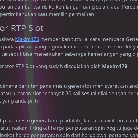
hiburan dan bahwa risiko kehilangan uang selalu ada. Per
 dipertimbangkan saat memilih permainan
r RTP Slot
 bahwa
Maxim178
memberikan tutorial cara membaca Gener
 pada aplikasi yang digunakan dalam sebuah mesin slot 
i tersebut bisa menentukan seberapa kemenangan yang di
erator RTP Slot yang sudah disediakan oleh
Maxim178
:
 dimana perintah pada mesin generator menisyaratkan and
tau putaran slot sebanyak 30 kali sesuai nilai dengan perin
 yang anda pilih
t pada mesin generator rtp adalah jika pada awal mula an
rus naikan 1 tingkat harga per putaran spin begitu juga 
ingkat harga per putaran spin dari harga awal pertama ya