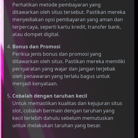
Perhatikan metode pembayaran yang
ditawarkan oleh situs tersebut. Pastikan mereka
menyediakan opsi pembayaran yang aman dan
terpercaya, seperti kartu kredit, transfer bank,
atau dompet digital.
Bonus dan Promosi
Periksa jenis bonus dan promosi yang
ditawarkan oleh situs. Pastikan mereka memiliki
persyaratan yang wajar dan jangan terjebak
oleh penawaran yang terlalu bagus untuk
menjadi kenyataan.
Cobalah dengan taruhan kecil
Untuk memastikan kualitas dan kejujuran situs
slot, cobalah bermain dengan taruhan yang
kecil terlebih dahulu sebelum memutuskan
untuk melakukan taruhan yang besar.