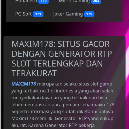
Habanero
Micro Gaming
140
263
PG Soft
Joker Gaming
121
175
MAXIM178: SITUS GACOR
DENGAN GENERATOR RTP
SLOT TERLENGKAP DAN
TERAKURAT
MAXIM178
merupakan selaku situs slot game
yang terbaik no.1 di indonesia yang akan selalu
menyediakan layanan yang terbaik dan bisa
lebih memuaskan para pemain setia maxim178.
Seperti informasi yang sudah diketahui bahwa
Maxim178 memiliki Generator RTP yang cukup
akurat. Karena Generator RTP bekerja