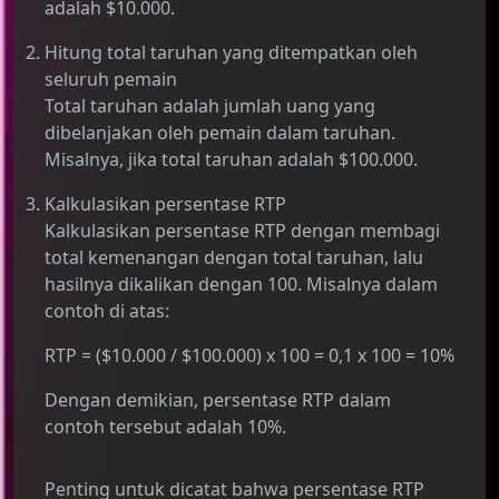
adalah $10.000.
Hitung total taruhan yang ditempatkan oleh
seluruh pemain
Total taruhan adalah jumlah uang yang
dibelanjakan oleh pemain dalam taruhan.
Misalnya, jika total taruhan adalah $100.000.
Kalkulasikan persentase RTP
Kalkulasikan persentase RTP dengan membagi
total kemenangan dengan total taruhan, lalu
hasilnya dikalikan dengan 100. Misalnya dalam
contoh di atas:
RTP = ($10.000 / $100.000) x 100 = 0,1 x 100 = 10%
Dengan demikian, persentase RTP dalam
contoh tersebut adalah 10%.
Penting untuk dicatat bahwa persentase RTP