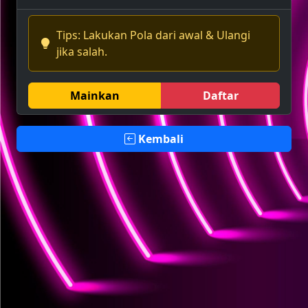
Tips: Lakukan Pola dari awal & Ulangi
jika salah.
Mainkan
Daftar
Kembali