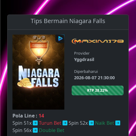
Tips Bermain Niagara Falls
Provider
Yggdrasil
Diperbaharui
2026-08-07 21:30:00
RTP 28.22%
Pola Line :
14
Spin 51x
Turun Bet
Spin 52x
Naik Bet
Spin 56x
Double Bet