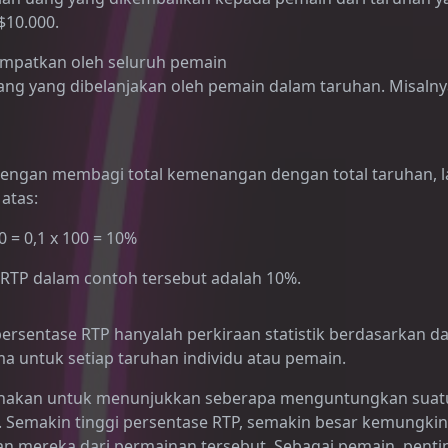
$10.000.
tempatkan oleh seluruh pemain
ang yang dibelanjakan oleh pemain dalam taruhan. Misalnya,
dengan membagi total kemenangan dengan total taruhan, la
atas:
0 = 0,1 x 100 = 10%
RTP dalam contoh tersebut adalah 10%.
persentase RTP hanyalah perkiraan statistik berdasarkan 
a untuk setiap taruhan individu atau pemain.
unakan untuk menunjukkan seberapa menguntungkan suat
. Semakin tinggi persentase RTP, semakin besar kemungk
han mereka dari permainan tersebut. Sebagai pemain, pe