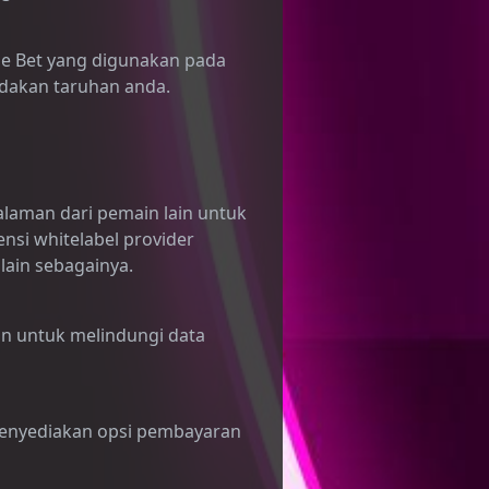
le Bet yang digunakan pada
ndakan taruhan anda.
alaman dari pemain lain untuk
nsi whitelabel provider
lain sebagainya.
an untuk melindungi data
menyediakan opsi pembayaran