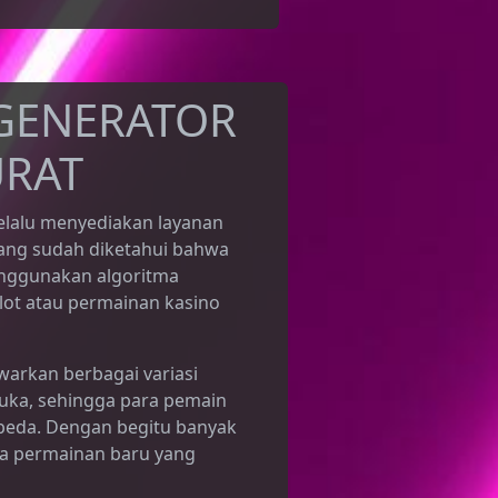
 GENERATOR
URAT
selalu menyediakan layanan
yang sudah diketahui bahwa
enggunakan algoritma
lot atau permainan kasino
arkan berbagai variasi
muka, sehingga para pemain
rbeda. Dengan begitu banyak
ba permainan baru yang