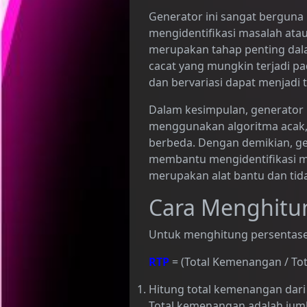
Generator ini sangat berguna 
mengidentifikasi masalah ata
merupakan tahap penting dal
cacat yang mungkin terjadi pa
dan bervariasi dapat menjadi
Dalam kesimpulan, generator 
menggunakan algoritma acak, 
berbeda. Dengan demikian, ge
membantu mengidentifikasi ma
merupakan alat bantu dan tid
Cara Menghitu
Untuk menghitung persentase 
RTP
= (Total Kemenangan / Tot
Hitung total kemenangan dari
Total kemenangan adalah juml