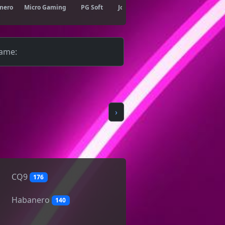
nero
Micro Gaming
PG Soft
Joker Gaming
Pragmatic Play
Ga
Game:
›
CQ9
176
Habanero
140