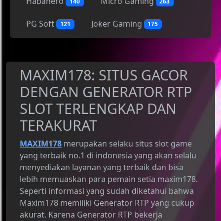
Habanero
Micro Gaming
140
263
PG Soft
Joker Gaming
121
175
MAXIM178: SITUS GACOR
DENGAN GENERATOR RTP
SLOT TERLENGKAP DAN
TERAKURAT
MAXIM178
merupakan selaku situs slot game
yang terbaik no.1 di indonesia yang akan selalu
menyediakan layanan yang terbaik dan bisa
lebih memuaskan para pemain setia maxim178.
Seperti informasi yang sudah diketahui bahwa
Maxim178 memiliki Generator RTP yang cukup
akurat. Karena Generator RTP bekerja