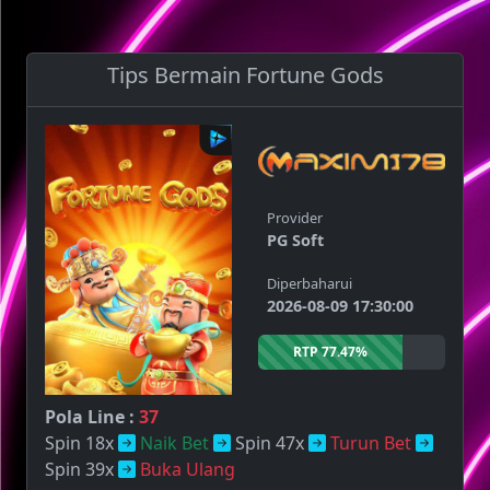
Tips Bermain Fortune Gods
Provider
PG Soft
Diperbaharui
2026-08-09 17:30:00
RTP 77.47%
Pola Line :
37
Spin 18x
Naik Bet
Spin 47x
Turun Bet
Spin 39x
Buka Ulang