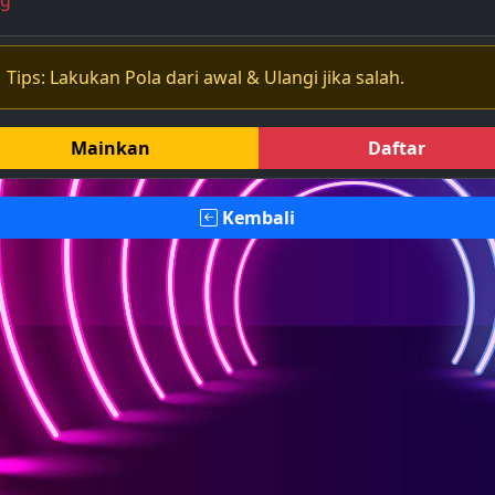
Tips: Lakukan Pola dari awal & Ulangi jika salah.
Mainkan
Daftar
Kembali