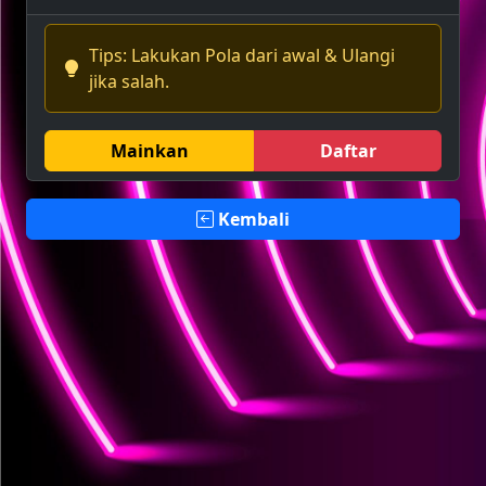
Tips: Lakukan Pola dari awal & Ulangi
jika salah.
Mainkan
Daftar
Kembali