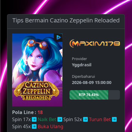
Tips Bermain Cazino Zeppelin Reloaded
Provider
Yggdrasil
Diperbaharui
2026-08-09 15:00:00
RTP 76.43%
Pola Line :
18
Spin 17x
Naik Bet
Spin 52x
Turun Bet
Spin 45x
Buka Ulang